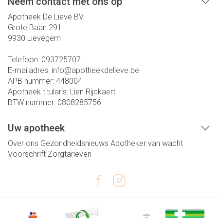
Neem contact met ons op
Apotheek De Lieve BV
Grote Baan 291
9930
Lievegem
Telefoon:
093725707
E-mailadres:
info@
apotheekdelieve.be
APB nummer:
448004
Apotheek titularis:
Lien Rijckaert
BTW nummer:
0808285756
Uw apotheek
Over ons
Gezondheidsnieuws
Apotheker van wacht
Voorschrift
Zorgtarieven