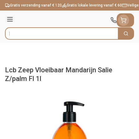
Ga naar de inhoud
Gratis verzending vanaf € 120
Gratis lokale levering vanaf € 60
Veilige
Menu
Zoek
Product, merk, categorie...
Lcb Zeep Vloeibaar Mandarijn Salie
Z/palm Fl 1l