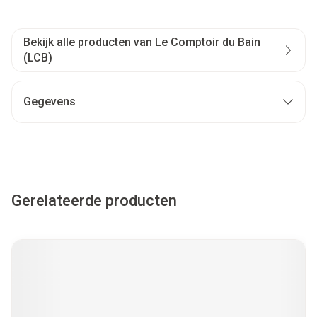
Bekijk alle producten van Le Comptoir du Bain
(LCB)
Gegevens
Gerelateerde producten
Navigeren door de elementen van de carrousel is mogelijk met
Druk om carrousel over te slaan
Druk op om naar carrouselnavigatie te gaan