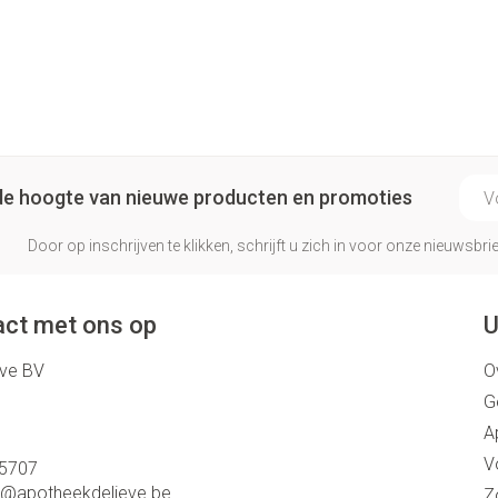
E-ma
p de hoogte van nieuwe producten en promoties
Door op inschrijven te klikken, schrijft u zich in voor onze nieuwsb
ct met ons op
U
eve BV
O
G
A
V
5707
o@
apotheekdelieve.be
Z