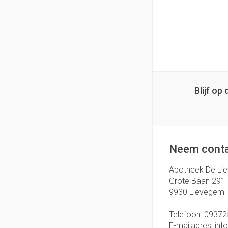
Blijf o
Neem conta
Apotheek De Li
Grote Baan 291
9930
Lievegem
Telefoon:
09372
E-mailadres:
inf