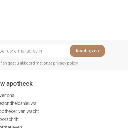
il adres
Inschrijven
rief en gaat u akkoord met onze
privacy policy
.
w apotheek
ver ons
ezondheidsnieuws
potheker van wacht
oorschrift
orgtarieven