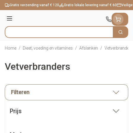
Ga naar de inhoud
Gratis verzending vanaf € 120
Gratis lokale levering vanaf € 60
Veilige
Menu
Zoek
Product, merk, categorie...
Home
/
Dieet, voeding en vitamines
/
Afslanken
/
Vetverbranders
Vetverbranders
Filteren
Doorgaan naar productlijst
Prijs
filter