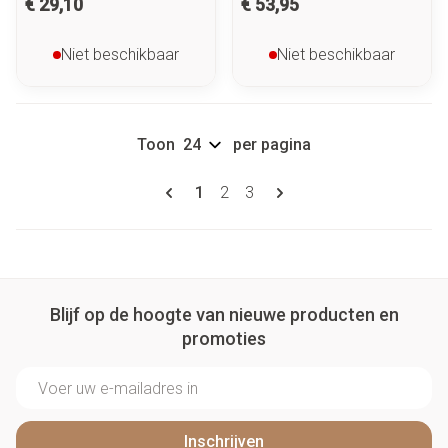
€ 29,10
€ 53,95
Niet beschikbaar
Niet beschikbaar
Toon
per pagina
Pagina's
U lees momenteel pagina
Pagina
Pagina
1
2
3
Blijf op de hoogte van nieuwe producten en
promoties
E-mail adres
Inschrijven