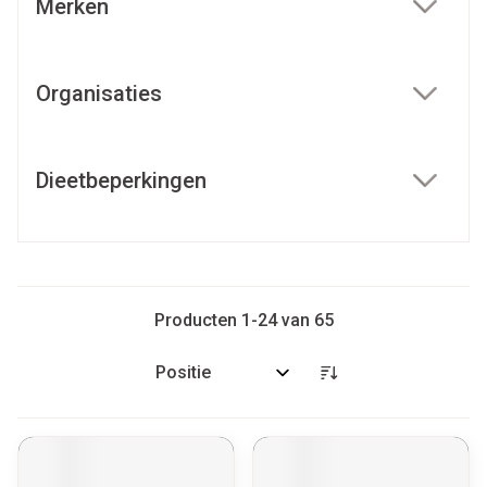
Merken
filter
Organisaties
filter
Dieetbeperkingen
filter
Producten
1
-
24
van
65
Sorteer op: