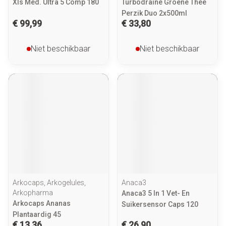
Xls Med. Ultra 5 Comp 180
Turbodraine Groene Thee
Perzik Duo 2x500ml
€ 99,99
€ 33,80
Niet beschikbaar
Niet beschikbaar
Arkocaps, Arkogelules,
Anaca3
Arkopharma
Anaca3 5 In 1 Vet- En
Arkocaps Ananas
Suikersensor Caps 120
Plantaardig 45
€ 13,36
€ 26,90