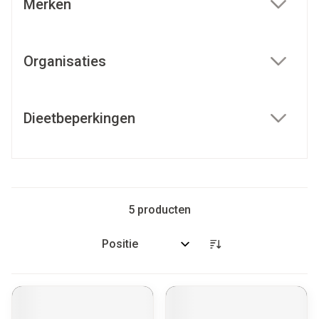
Merken
filter
Organisaties
filter
Dieetbeperkingen
filter
5
producten
Sorteer op: