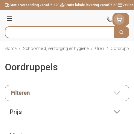
Ga naar de inhoud
Gratis verzending vanaf € 120
Gratis lokale levering vanaf € 60
Veilige
Menu
Zoek
Product, merk, categorie...
Home
/
Schoonheid, verzorging en hygiëne
/
Oren
/
Oordruppel
Oordruppels
Filteren
Doorgaan naar productlijst
Prijs
filter