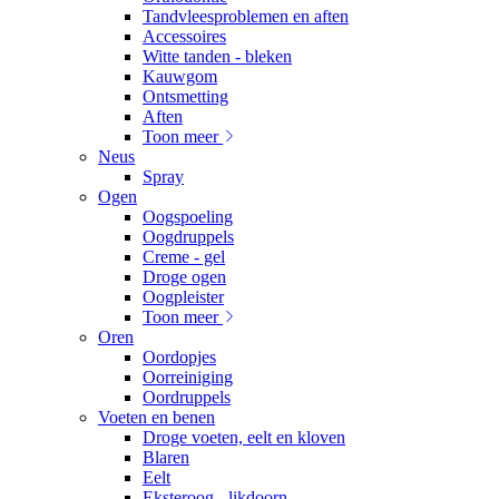
Tandvleesproblemen en aften
Accessoires
Witte tanden - bleken
Kauwgom
Ontsmetting
Aften
Toon meer
Neus
Spray
Ogen
Oogspoeling
Oogdruppels
Creme - gel
Droge ogen
Oogpleister
Toon meer
Oren
Oordopjes
Oorreiniging
Oordruppels
Voeten en benen
Droge voeten, eelt en kloven
Blaren
Eelt
Eksteroog - likdoorn