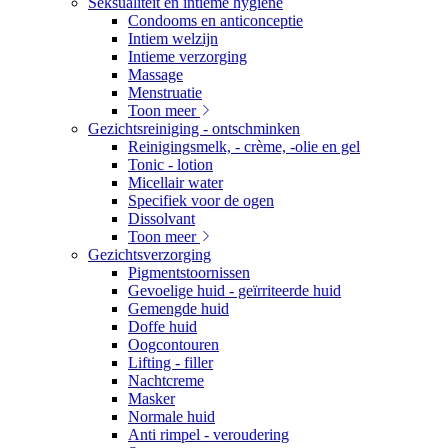
Seksualiteit en intieme hygiene
Condooms en anticonceptie
Intiem welzijn
Intieme verzorging
Massage
Menstruatie
Toon meer
Gezichtsreiniging - ontschminken
Reinigingsmelk, - crème, -olie en gel
Tonic - lotion
Micellair water
Specifiek voor de ogen
Dissolvant
Toon meer
Gezichtsverzorging
Pigmentstoornissen
Gevoelige huid - geïrriteerde huid
Gemengde huid
Doffe huid
Oogcontouren
Lifting - filler
Nachtcreme
Masker
Normale huid
Anti rimpel - veroudering