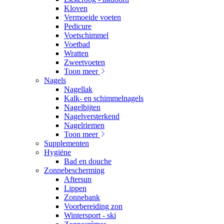
Kloven
Vermoeide voeten
Pedicure
Voetschimmel
Voetbad
Wratten
Zweetvoeten
Toon meer
Nagels
Nagellak
Kalk- en schimmelnagels
Nagelbijten
Nagelversterkend
Nagelriemen
Toon meer
Supplementen
Hygiëne
Bad en douche
Zonnebescherming
Aftersun
Lippen
Zonnebank
Voorbereiding zon
Wintersport - ski