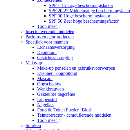
Zonnecrèmes
SPF < 15 Lage beschermingsfactor
SPF 20-25 Middelmatige beschermingsfacto
SPF 30 Hoge beschermingsfactor
SPF 50 Zeer hoge beschermingsfactor
Toon meer
Insectenwerende middelen
Parfums en geurproducten
Specifiek voor mannen
Lichaamsverzorging
Deodorant
Gezichtsverzorging
Make-up
Make-up penselen en gebruiksvoorwerpen
Eyeliner - oogpotlood
Mascara
Oogschaduw
Wenkbrauwen
Gekleurde dagcrème
Lippenstift
Nagellak
Fond de Teint | Poeder | Blush
Teintcorrector - camouflerende middelen
Toon meer
Snurken