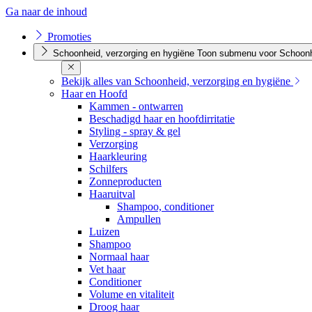
Ga naar de inhoud
Promoties
Schoonheid, verzorging en hygiëne
Toon submenu voor Schoonhe
Bekijk alles van Schoonheid, verzorging en hygiëne
Haar en Hoofd
Kammen - ontwarren
Beschadigd haar en hoofdirritatie
Styling - spray & gel
Verzorging
Haarkleuring
Schilfers
Zonneproducten
Haaruitval
Shampoo, conditioner
Ampullen
Luizen
Shampoo
Normaal haar
Vet haar
Conditioner
Volume en vitaliteit
Droog haar