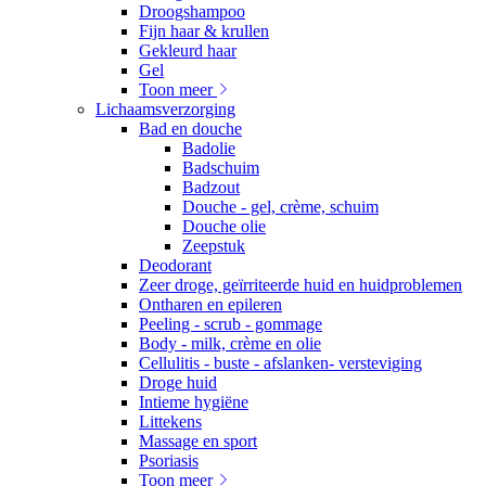
Droogshampoo
Fijn haar & krullen
Gekleurd haar
Gel
Toon meer
Lichaamsverzorging
Bad en douche
Badolie
Badschuim
Badzout
Douche - gel, crème, schuim
Douche olie
Zeepstuk
Deodorant
Zeer droge, geïrriteerde huid en huidproblemen
Ontharen en epileren
Peeling - scrub - gommage
Body - milk, crème en olie
Cellulitis - buste - afslanken- versteviging
Droge huid
Intieme hygiëne
Littekens
Massage en sport
Psoriasis
Toon meer