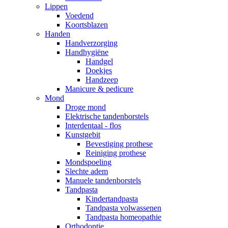
Lippen
Voedend
Koortsblazen
Handen
Handverzorging
Handhygiëne
Handgel
Doekjes
Handzeep
Manicure & pedicure
Mond
Droge mond
Elektrische tandenborstels
Interdentaal - flos
Kunstgebit
Bevestiging prothese
Reiniging prothese
Mondspoeling
Slechte adem
Manuele tandenborstels
Tandpasta
Kindertandpasta
Tandpasta volwassenen
Tandpasta homeopathie
Orthodontie