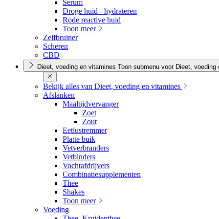
Serum
Droge huid - hydrateren
Rode reactive huid
Toon meer
Zelfbruiner
Scheren
CBD
Dieet, voeding en vitamines
Toon submenu voor Dieet, voeding 
Bekijk alles van Dieet, voeding en vitamines
Afslanken
Maaltijdvervanger
Zoet
Zout
Eetlustremmer
Platte buik
Vetverbranders
Vetbinders
Vochtafdrijvers
Combinatiesupplementen
Thee
Shakes
Toon meer
Voeding
Thee, Kruidenthee