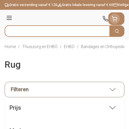
Ga naar de inhoud
Gratis verzending vanaf € 120
Gratis lokale levering vanaf € 60
Veilige
Menu
Zoek
Product, merk, categorie...
Home
/
Thuiszorg en EHBO
/
EHBO
/
Bandages en Orthopedie -
Rug
Filteren
Doorgaan naar productlijst
Prijs
filter