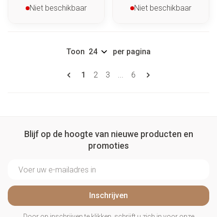
Niet beschikbaar
Niet beschikbaar
Toon
per pagina
Pagina's
U lees momenteel pagina
Pagina
Pagina
Pagina
1
2
3
...
6
Blijf op de hoogte van nieuwe producten en
promoties
E-mail adres
Inschrijven
Door op inschrijven te klikken, schrijft u zich in voor onze