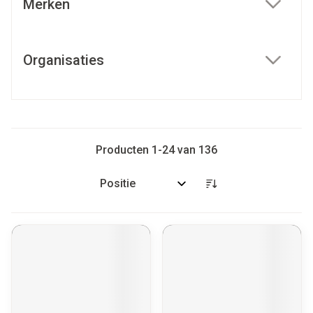
Merken
filter
Organisaties
filter
Producten
1
-
24
van
136
Sorteer op: