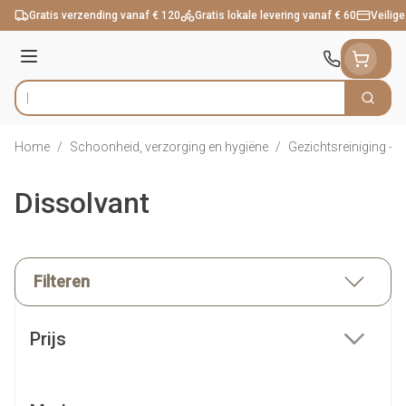
Ga naar de inhoud
Gratis verzending vanaf € 120
Gratis lokale levering vanaf € 60
Veilige
Menu
Zoek
Product, merk, categorie...
Home
/
Schoonheid, verzorging en hygiëne
/
Gezichtsreiniging -
Dissolvant
Filteren
Doorgaan naar productlijst
Prijs
filter