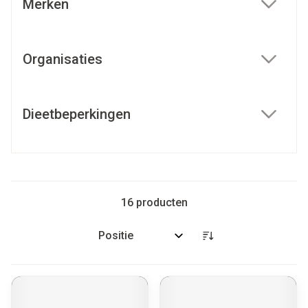
Merken
filter
Organisaties
filter
Dieetbeperkingen
filter
16
producten
Sorteer op: