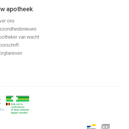
w apotheek
ver ons
ezondheidsnieuws
potheker van wacht
oorschrift
orgtarieven