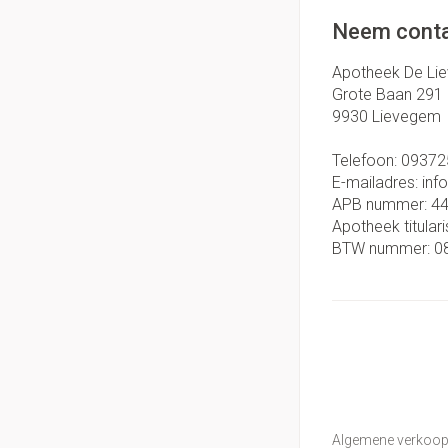
Neem conta
Apotheek De Li
Grote Baan 291
9930
Lievegem
Telefoon:
09372
E-mailadres:
inf
APB nummer:
4
Apotheek titulari
BTW nummer:
0
Algemene verkoo