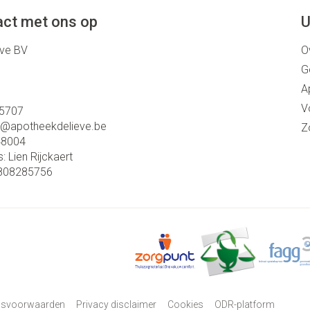
ct met ons op
U
eve BV
O
G
A
V
5707
o@
apotheekdelieve.be
Z
48004
s:
Lien Rijckaert
808285756
psvoorwaarden
Privacy disclaimer
Cookies
ODR-platform