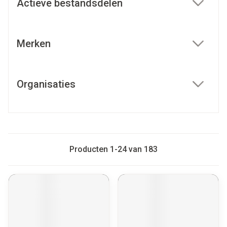
Actieve bestandsdelen
filter
Merken
filter
Organisaties
filter
Producten
1
-
24
van
183