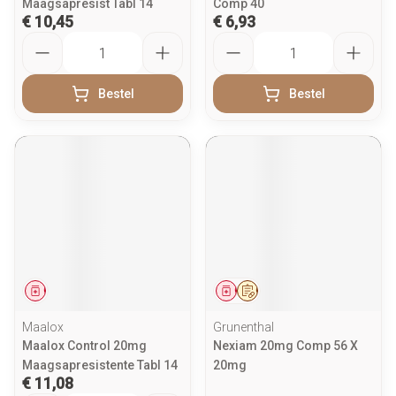
Maagsapresist Tabl 14
Comp 40
€ 10,45
€ 6,93
Aantal
Aantal
Bestel
Bestel
Geneesmiddel
Geneesmiddel
Op voorschrift
Maalox
Grunenthal
Maalox Control 20mg
Nexiam 20mg Comp 56 X
Maagsapresistente Tabl 14
20mg
€ 11,08