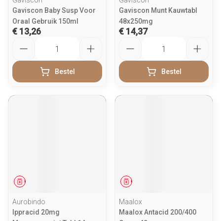
Gaviscon
Gaviscon
Gaviscon Baby Susp Voor
Gaviscon Munt Kauwtabl
Oraal Gebruik 150ml
48x250mg
€ 13,26
€ 14,37
Aantal
Aantal
Bestel
Bestel
Geneesmiddel
Geneesmiddel
Aurobindo
Maalox
Ippracid 20mg
Maalox Antacid 200/400