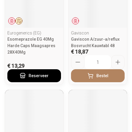
Geneesmiddel
Op voorschrift
Geneesmiddel
Eurogenerics (EG)
Gaviscon
Esomeprazole EG 40Mg
Gaviscon A/zuur-a/reflux
Harde Caps Maagsapres
Bosvrucht Kauwtabl 48
€ 18,87
28X40Mg
Aantal
€ 13,29
Reserveer
Bestel