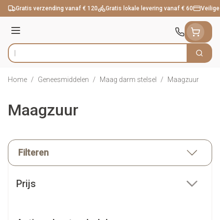
Ga naar de inhoud
Gratis verzending vanaf € 120
Gratis lokale levering vanaf € 60
Veilige
Menu
Zoek
Product, merk, categorie...
Home
/
Geneesmiddelen
/
Maag darm stelsel
/
Maagzuur
Maagzuur
Filteren
Doorgaan naar productlijst
Prijs
filter