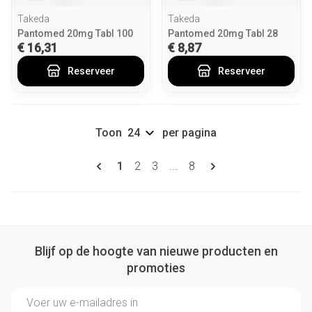
Takeda
Takeda
Pantomed 20mg Tabl 100
Pantomed 20mg Tabl 28
€ 16,31
€ 8,87
Reserveer
Reserveer
Toon
per pagina
Pagina's
U lees momenteel pagina
Pagina
Pagina
Pagina
1
2
3
...
8
Blijf op de hoogte van nieuwe producten en
promoties
E-mail adres