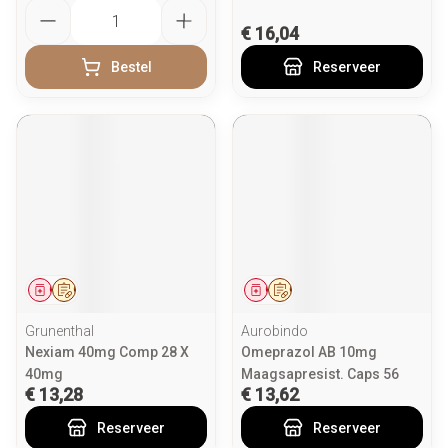
Aantal
€ 16,04
Bestel
Reserveer
Geneesmiddel
Op voorschrift
Geneesmiddel
Op voorschrift
Grunenthal
Aurobindo
Nexiam 40mg Comp 28 X
Omeprazol AB 10mg
40mg
Maagsapresist. Caps 56
€ 13,28
€ 13,62
Reserveer
Reserveer