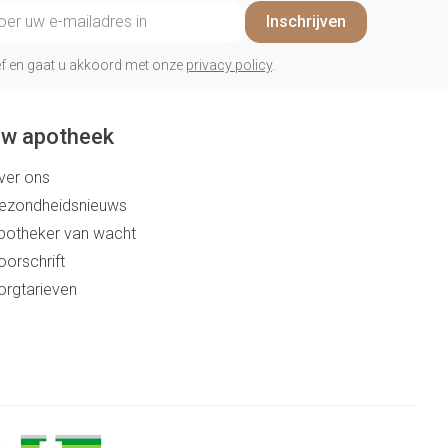
il adres
Inschrijven
rief en gaat u akkoord met onze
privacy policy
.
w apotheek
ver ons
ezondheidsnieuws
potheker van wacht
oorschrift
orgtarieven