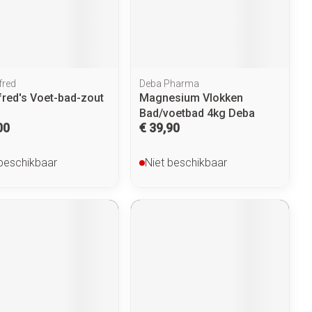
penselen en
Arm
r
voorwerpen
Elleboog
Zelfbruiner
Haar
- oogpotlood
Enkel en voet
n - decubitis
Toon meer
fred
Deba Pharma
er
duw
Scheren
fred's Voet-bad-zout
Magnesium Vlokken
Bad/voetbad 4kg Deba
er
00
€ 39,90
ys en -druppels
CBD
 beschikbaar
Niet beschikbaar