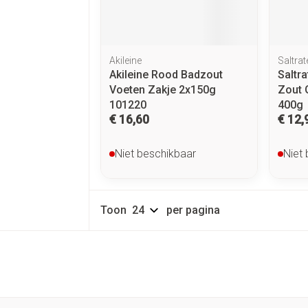
Akileine
Saltrat
Akileine Rood Badzout
Saltr
Voeten Zakje 2x150g
Zout 
101220
400g
€ 16,60
€ 12,
Niet beschikbaar
Niet
Toon
per pagina