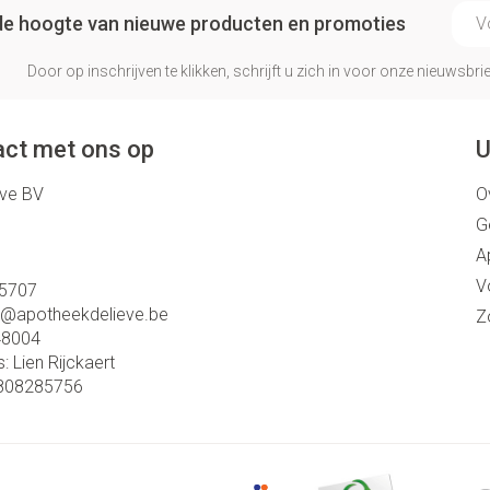
E-ma
p de hoogte van nieuwe producten en promoties
Door op inschrijven te klikken, schrijft u zich in voor onze nieuwsb
ct met ons op
U
eve BV
O
G
A
V
5707
o@
apotheekdelieve.be
Z
48004
s:
Lien Rijckaert
808285756