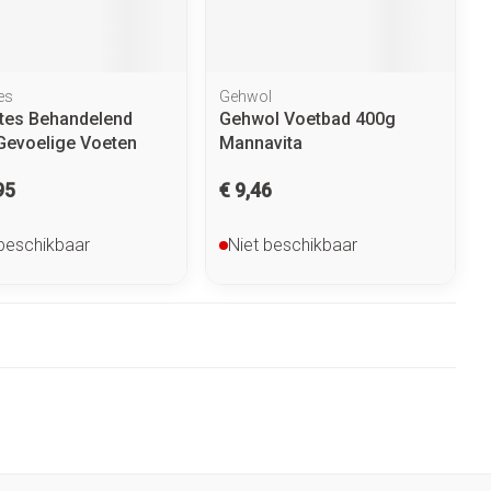
es
Gehwol
ates Behandelend
Gehwol Voetbad 400g
Gevoelige Voeten
Mannavita
95
€ 9,46
 beschikbaar
Niet beschikbaar