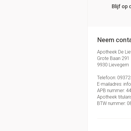
Blijf o
Neem conta
Apotheek De Li
Grote Baan 291
9930
Lievegem
Telefoon:
09372
E-mailadres:
inf
APB nummer:
4
Apotheek titulari
BTW nummer:
0