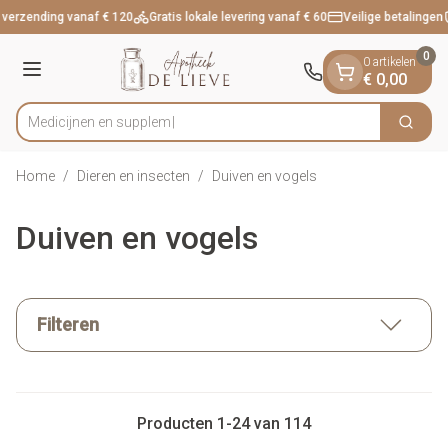
Dia 1 van 1
Ga naar de inhoud
 verzending vanaf € 120
Gratis lokale levering vanaf € 60
Veilige betalingen
0
0 artikelen
Menu
€ 0,00
Medi
Zoek
Product, merk, categorie...
Home
/
Dieren en insecten
/
Duiven en vogels
Duiven en vogels
Filteren
Producten
1
-
24
van
114