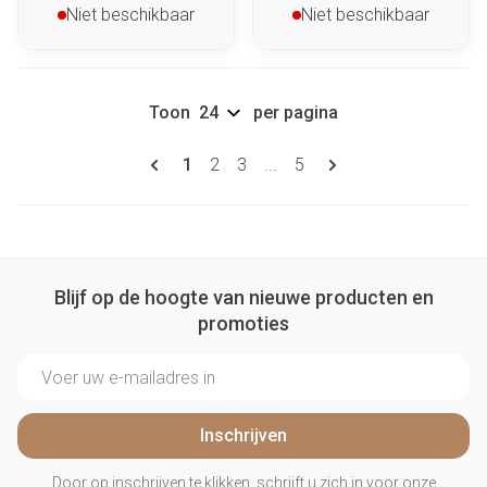
Niet beschikbaar
Niet beschikbaar
Toon
per pagina
Pagina's
U lees momenteel pagina
Pagina
Pagina
Pagina
1
2
3
...
5
Blijf op de hoogte van nieuwe producten en
promoties
E-mail adres
Inschrijven
Door op inschrijven te klikken, schrijft u zich in voor onze