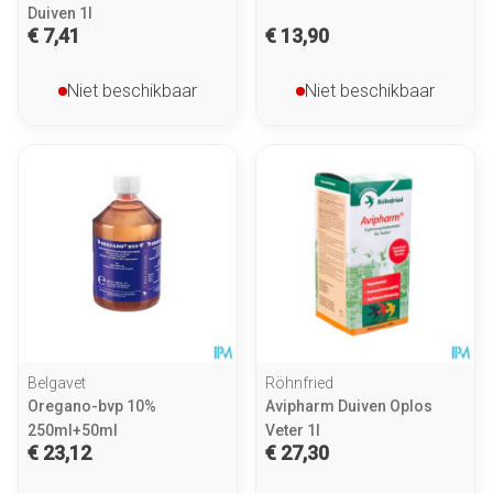
Duiven 1l
€ 7,41
€ 13,90
Niet beschikbaar
Niet beschikbaar
Belgavet
Röhnfried
Oregano-bvp 10%
Avipharm Duiven Oplos
250ml+50ml
Veter 1l
€ 23,12
€ 27,30