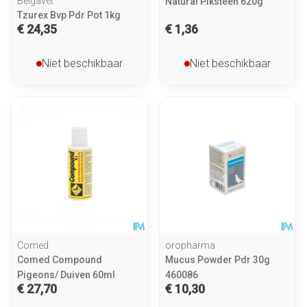
Belgavet
Natural Piksteen 620g
Tzurex Bvp Pdr Pot 1kg
€ 24,35
€ 1,36
Niet beschikbaar
Niet beschikbaar
Comed
oropharma
Comed Compound
Mucus Powder Pdr 30g
Pigeons/ Duiven 60ml
460086
€ 27,70
€ 10,30