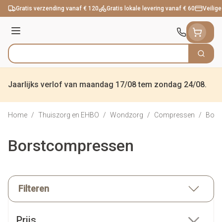
Ga naar de inhoud
Gratis verzending vanaf € 120
Gratis lokale levering vanaf € 60
Veilige
Menu
Zoek
Product, merk, categorie...
Jaarlijks verlof van maandag 17/08 tem zondag 24/08.
Home
/
Thuiszorg en EHBO
/
Wondzorg
/
Compressen
/
Bors
Borstcompressen
Filteren
Doorgaan naar productlijst
Prijs