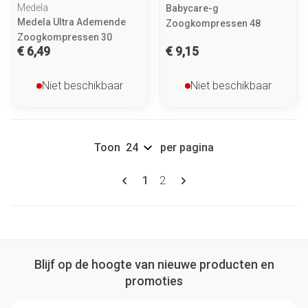
Medela
Babycare-g
Medela Ultra Ademende
Zoogkompressen 48
Zoogkompressen 30
€ 6,49
€ 9,15
Niet beschikbaar
Niet beschikbaar
Toon
per pagina
Pagina's
U lees momenteel pagina
Pagina
1
2
Blijf op de hoogte van nieuwe producten en
promoties
E-mail adres