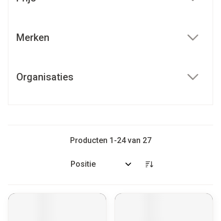
filter
Merken
filter
Organisaties
filter
Producten
1
-
24
van
27
Sorteer op: