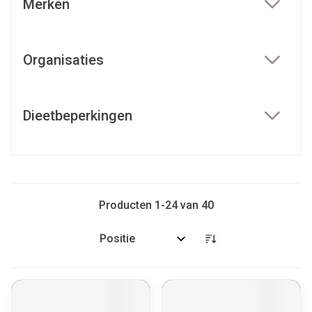
Merken
filter
Organisaties
filter
Dieetbeperkingen
filter
Producten
1
-
24
van
40
Sorteer op: