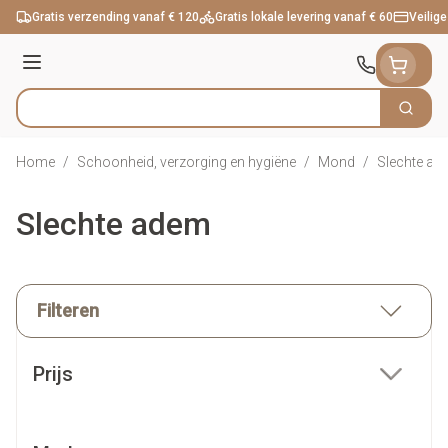
Ga naar de inhoud
Gratis verzending vanaf € 120
Gratis lokale levering vanaf € 60
Veilige
Menu
Zoek
Product, merk, categorie...
Home
/
Schoonheid, verzorging en hygiëne
/
Mond
/
Slechte ad
Slechte adem
Filteren
Doorgaan naar productlijst
Prijs
filter