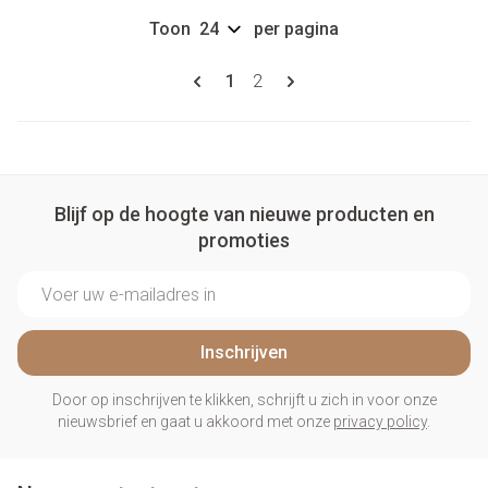
Toon
per pagina
Pagina's
U lees momenteel pagina
Pagina
1
2
Blijf op de hoogte van nieuwe producten en
promoties
E-mail adres
Inschrijven
Door op inschrijven te klikken, schrijft u zich in voor onze
nieuwsbrief en gaat u akkoord met onze
privacy policy
.