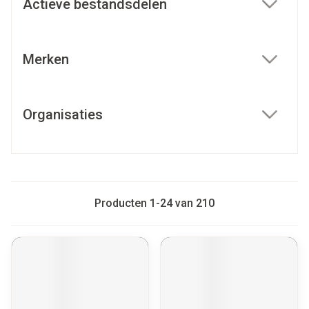
Actieve bestandsdelen
filter
Merken
filter
Organisaties
filter
Producten
1
-
24
van
210