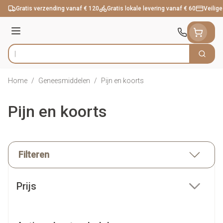
Ga naar de inhoud
Gratis verzending vanaf € 120
Gratis lokale levering vanaf € 60
Veilige
Menu
Zoek
Product, merk, categorie...
Home
/
Geneesmiddelen
/
Pijn en koorts
Pijn en koorts
Filteren
Doorgaan naar productlijst
Prijs
filter