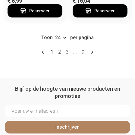
€ 8,99
€ 16,04
Reserveer
Reserveer
Toon
per pagina
Pagina's
U lees momenteel pagina
Pagina
Pagina
Pagina
1
2
3
...
9
Blijf op de hoogte van nieuwe producten en
promoties
E-mail adres
Inschrijven