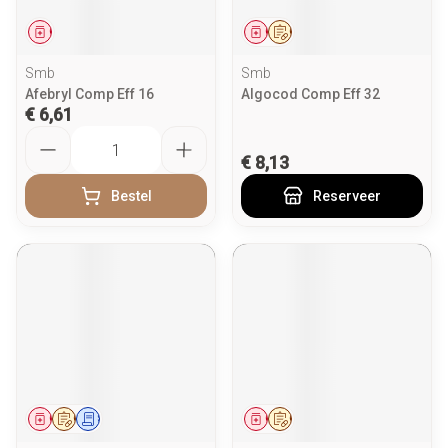
Geneesmiddel
Geneesmiddel
Op voorschrift
Smb
Smb
Afebryl Comp Eff 16
Algocod Comp Eff 32
€ 6,61
Aantal
€ 8,13
Bestel
Reserveer
Geneesmiddel
Op voorschrift
Schriftelijke aanvraag
Geneesmiddel
Op voorschrift