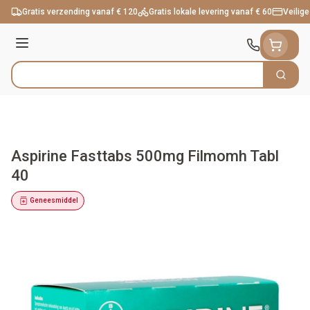
Ga naar de inhoud
Gratis verzending vanaf € 120
Gratis lokale levering vanaf € 60
Veilige
Menu
Zoek
Product, merk, categorie...
Aspirine Fasttabs 500mg Filmomh Tabl
40
Geneesmiddel