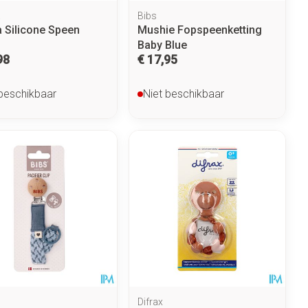
a
Bibs
 Silicone Speen
Mushie Fopspeenketting
Baby Blue
98
€ 17,95
 beschikbaar
Niet beschikbaar
Difrax