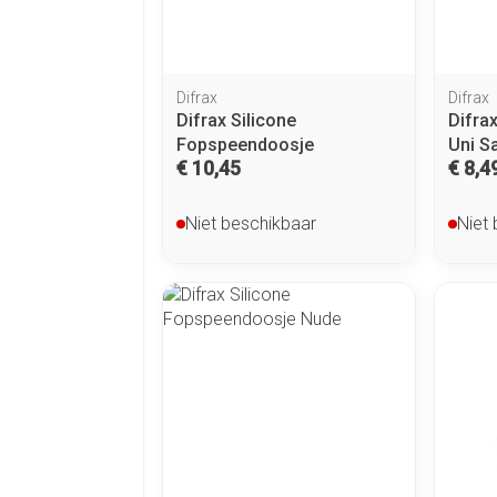
Difrax
Difrax
Difrax Silicone
Difra
Fopspeendoosje
Uni S
€ 10,45
€ 8,4
Niet beschikbaar
Niet