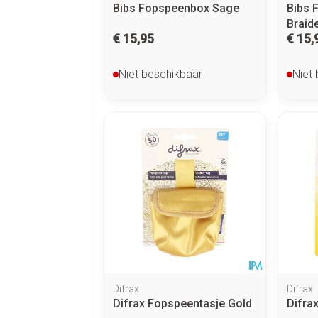
Bibs Fopspeenbox Sage
Bibs 
Braid
€ 15,95
€ 15,
Niet beschikbaar
Niet
Difrax
Difrax
Difrax Fopspeentasje Gold
Difra