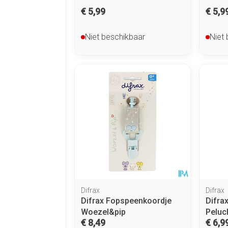
€ 5,99
€ 5,9
Niet beschikbaar
Niet
Difrax
Difrax
Difrax Fopspeenkoordje
Difra
Woezel&pip
Peluc
€ 8,49
€ 6,9