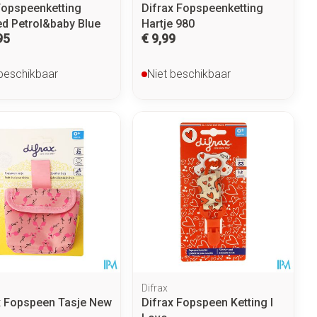
Fopspeenketting
Difrax Fopspeenketting
ed Petrol&baby Blue
Hartje 980
95
€ 9,99
 beschikbaar
Niet beschikbaar
Difrax
x Fopspeen Tasje New
Difrax Fopspeen Ketting I