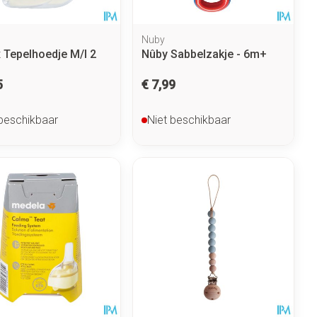
Nuby
x Tepelhoedje M/l 2
Nûby Sabbelzakje - 6m+
5
€ 7,99
 beschikbaar
Niet beschikbaar