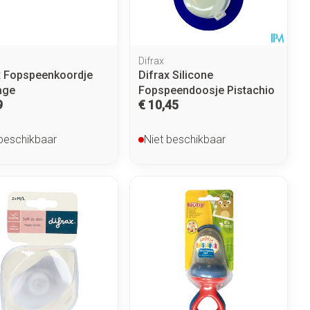
Difrax
x Fopspeenkoordje
Difrax Silicone
age
Fopspeendoosje Pistachio
9
€ 10,45
 beschikbaar
Niet beschikbaar