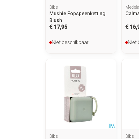
Bibs
Medel
Mushie Fopspeenketting
Calma
Blush
€ 17,95
€ 16,
Niet beschikbaar
Niet
Bibs
Bibs