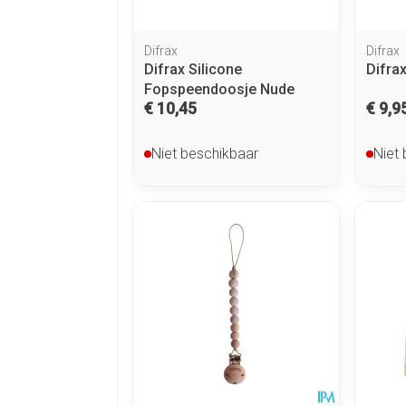
Difrax
Difrax
Difrax Silicone
Difra
Fopspeendoosje Nude
€ 10,45
€ 9,9
Niet beschikbaar
Niet