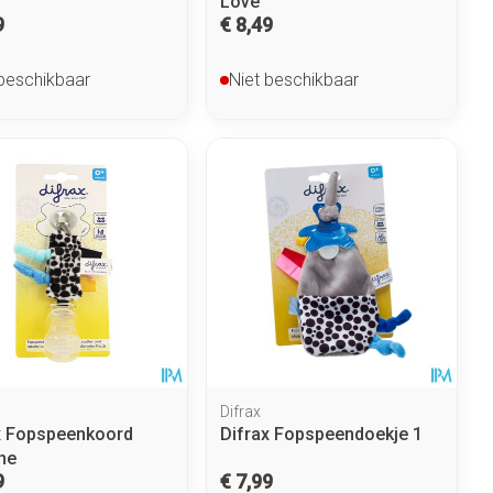
Love
9
€ 8,49
 beschikbaar
Niet beschikbaar
Difrax
x Fopspeenkoord
Difrax Fopspeendoekje 1
he
9
€ 7,99