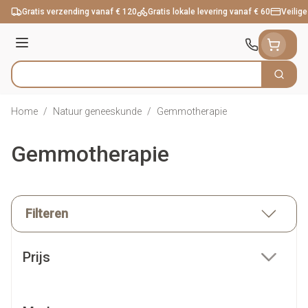
Ga naar de inhoud
Gratis verzending vanaf € 120
Gratis lokale levering vanaf € 60
Veilige
Menu
Zoek
Product, merk, categorie...
Home
/
Natuur geneeskunde
/
Gemmotherapie
Gemmotherapie
Filteren
Doorgaan naar productlijst
Prijs
filter