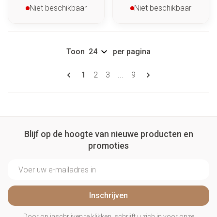
Niet beschikbaar
Niet beschikbaar
Toon
per pagina
Pagina's
U lees momenteel pagina
Pagina
Pagina
Pagina
1
2
3
...
9
Blijf op de hoogte van nieuwe producten en
promoties
E-mail adres
Inschrijven
Door op inschrijven te klikken, schrijft u zich in voor onze