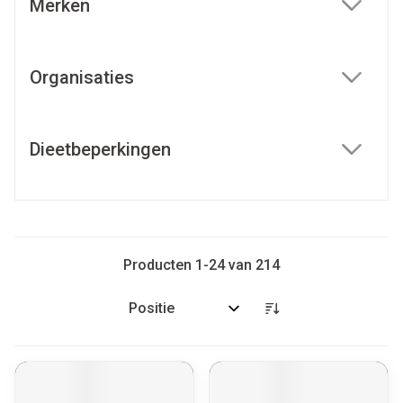
Merken
filter
Organisaties
filter
Dieetbeperkingen
filter
Producten
1
-
24
van
214
Sorteer op: