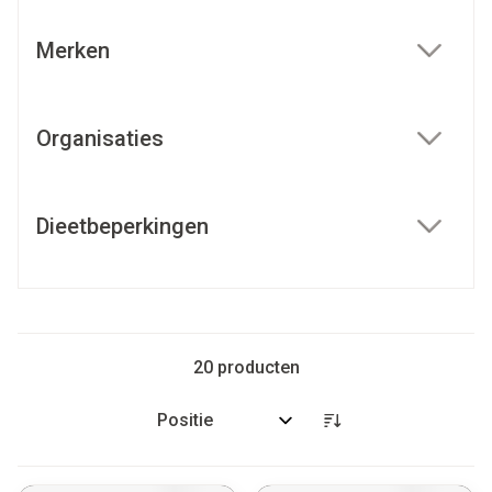
Merken
filter
Organisaties
filter
Dieetbeperkingen
filter
20
producten
Sorteer op: