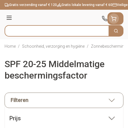
Ga naar de inhoud
Gratis verzending vanaf € 120
Gratis lokale levering vanaf € 60
Veilige
Menu
Zoek
Product, merk, categorie...
Home
/
Schoonheid, verzorging en hygiëne
/
Zonnebescherming
SPF 20-25 Middelmatige
beschermingsfactor
Filteren
Doorgaan naar productlijst
Prijs
filter