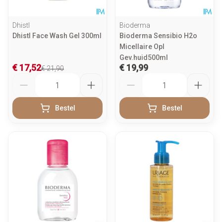
Dhistl
Bioderma
Dhistl Face Wash Gel 300ml
Bioderma Sensibio H2o
Micellaire Opl
Gev.huid500ml
€ 17,52
€ 19,99
€ 21,90
Aantal
Aantal
Bestel
Bestel