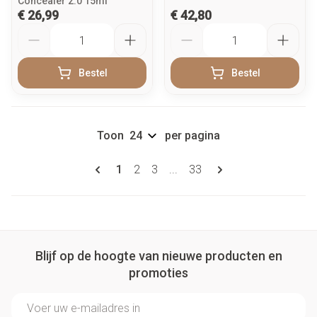
Concealer 2.0 15ml
€ 26,99
€ 42,80
Aantal
Aantal
Bestel
Bestel
Toon
per pagina
Pagina's
U lees momenteel pagina
Pagina
Pagina
Pagina
1
2
3
...
33
Blijf op de hoogte van nieuwe producten en
promoties
E-mail adres