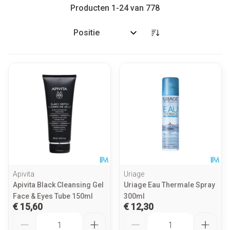
Producten
1
-
24
van
778
Sorteer op:
Apivita
Uriage
Apivita Black Cleansing Gel
Uriage Eau Thermale Spray
Face & Eyes Tube 150ml
300ml
€ 15,60
€ 12,30
Aantal
Aantal