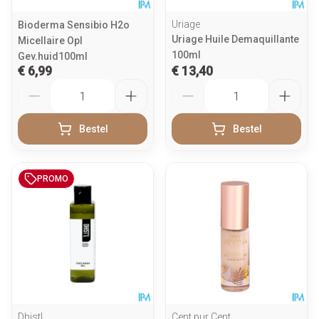
Uriage
Bioderma Sensibio H2o
Uriage Huile Demaquillante
Micellaire Opl
100ml
Gev.huid100ml
€ 6,99
€ 13,40
Aantal
Aantal
Bestel
Bestel
PROMO
Dhistl
Cent pur Cent