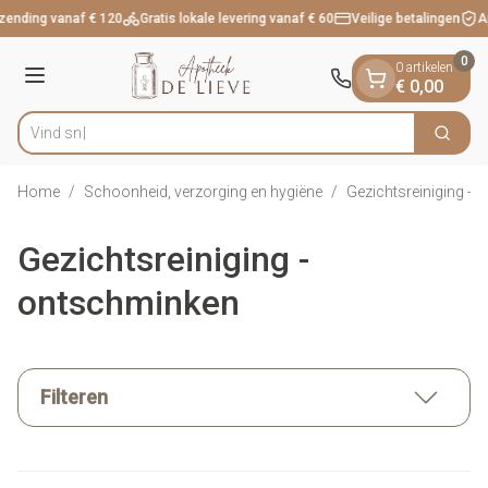
Dia 1 van 1
Ga naar de inhoud
zending vanaf € 120
Gratis lokale levering vanaf € 60
Veilige betalingen
Ap
0
0 artikelen
Menu
€ 0,00
Vind snel wondver
Zoek
Product, merk, categorie...
Home
/
Schoonheid, verzorging en hygiëne
/
Gezichtsreiniging -
Gezichtsreiniging -
ontschminken
Filteren