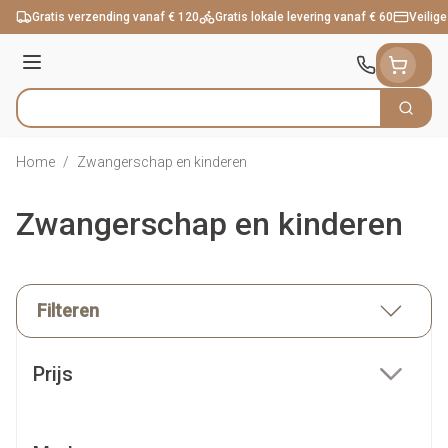
Ga naar de inhoud
Gratis verzending vanaf € 120
Gratis lokale levering vanaf € 60
Veilige
Menu
Zoek
Product, merk, categorie...
Home
/
Zwangerschap en kinderen
Zwangerschap en kinderen
Filteren
Doorgaan naar productlijst
Prijs
filter