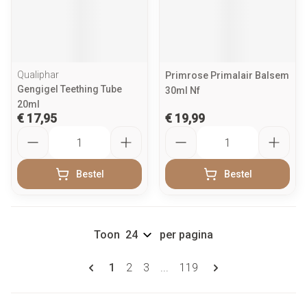
Qualiphar
Primrose Primalair Balsem
Gengigel Teething Tube
30ml Nf
20ml
€ 17,95
€ 19,99
Aantal
Aantal
Bestel
Bestel
Toon
per pagina
Pagina's
U lees momenteel pagina
Pagina
Pagina
Pagina
1
2
3
...
119