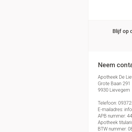
Blijf o
Neem conta
Apotheek De Li
Grote Baan 291
9930
Lievegem
Telefoon:
09372
E-mailadres:
inf
APB nummer:
4
Apotheek titulari
BTW nummer:
0