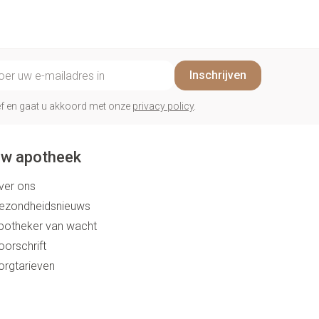
il adres
Inschrijven
rief en gaat u akkoord met onze
privacy policy
.
w apotheek
ver ons
ezondheidsnieuws
potheker van wacht
oorschrift
orgtarieven