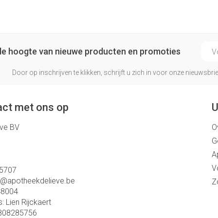
E-ma
p de hoogte van nieuwe producten en promoties
Door op inschrijven te klikken, schrijft u zich in voor onze nieuwsb
ct met ons op
U
eve BV
O
G
A
V
5707
o@
apotheekdelieve.be
Z
48004
s:
Lien Rijckaert
808285756