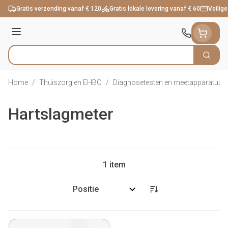
Ga naar de inhoud
Gratis verzending vanaf € 120
Gratis lokale levering vanaf € 60
Veilige
Menu
Zoek
Product, merk, categorie...
Home
/
Thuiszorg en EHBO
/
Diagnosetesten en meetapparatuur
Hartslagmeter
1
item
Sorteer op: