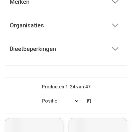
Merken
filter
Organisaties
filter
Dieetbeperkingen
filter
Producten
1
-
24
van
47
Sorteer op: