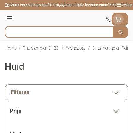
Ga naar de inhoud
Gratis verzending vanaf € 120
Gratis lokale levering vanaf € 60
Veilige
Menu
Zoek
Product, merk, categorie...
Home
/
Thuiszorg en EHBO
/
Wondzorg
/
Ontsmetting en Reinig
Huid
Filteren
Doorgaan naar productlijst
Prijs
filter