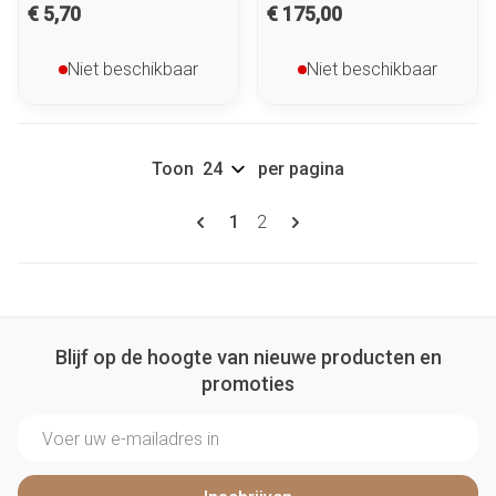
€ 5,70
€ 175,00
Niet beschikbaar
Niet beschikbaar
Toon
per pagina
Pagina's
U lees momenteel pagina
Pagina
1
2
Blijf op de hoogte van nieuwe producten en
promoties
E-mail adres