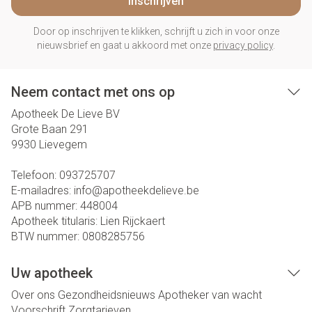
Inschrijven
Door op inschrijven te klikken, schrijft u zich in voor onze
nieuwsbrief en gaat u akkoord met onze
privacy policy
.
Neem contact met ons op
Apotheek De Lieve BV
Grote Baan 291
9930
Lievegem
Telefoon:
093725707
E-mailadres:
info@
apotheekdelieve.be
APB nummer:
448004
Apotheek titularis:
Lien Rijckaert
BTW nummer:
0808285756
Uw apotheek
Over ons
Gezondheidsnieuws
Apotheker van wacht
Voorschrift
Zorgtarieven