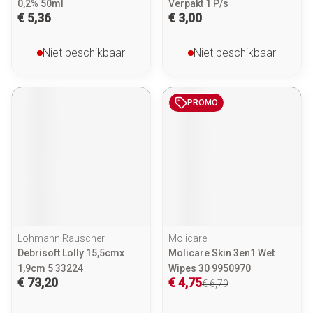
0,2% 50ml
Verpakt 1 P/s
€ 5,36
€ 3,00
Niet beschikbaar
Niet beschikbaar
PROMO
Lohmann Rauscher
Molicare
Debrisoft Lolly 15,5cmx
Molicare Skin 3en1 Wet
1,9cm 5 33224
Wipes 30 9950970
€ 73,20
€ 4,75
€ 6,79