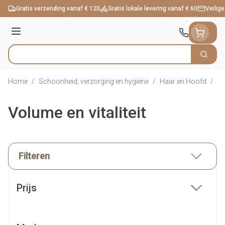
Ga naar de inhoud
Gratis verzending vanaf € 120
Gratis lokale levering vanaf € 60
Veilige
Menu
Zoek
Product, merk, categorie...
Home
/
Schoonheid, verzorging en hygiëne
/
Haar en Hoofd
/
Vo
Volume en vitaliteit
Filteren
Doorgaan naar productlijst
Prijs
filter