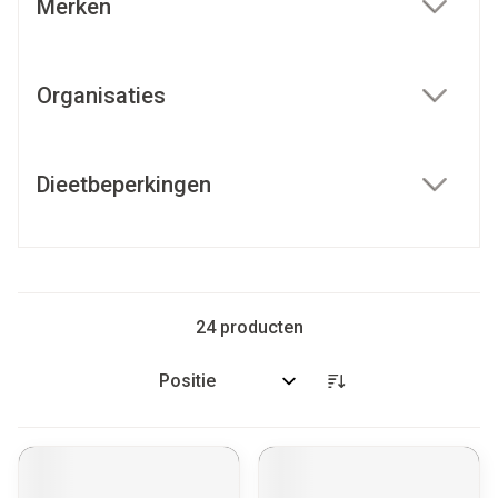
Merken
filter
Organisaties
filter
Dieetbeperkingen
filter
24
producten
Sorteer op: