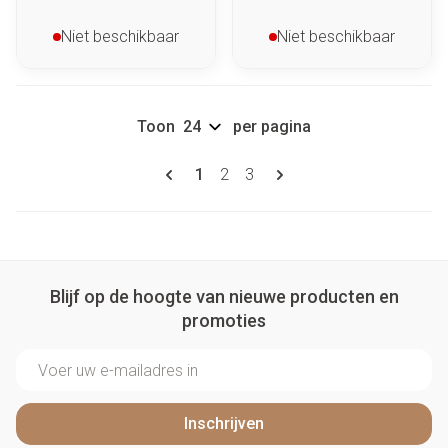
Niet beschikbaar
Niet beschikbaar
Toon
per pagina
Pagina's
U lees momenteel pagina
Pagina
Pagina
1
2
3
Blijf op de hoogte van nieuwe producten en
promoties
E-mail adres
Inschrijven