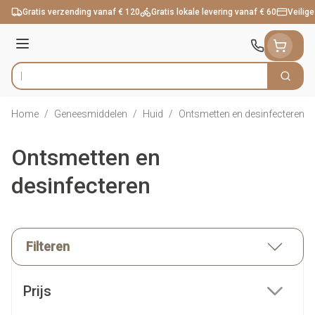
Ga naar de inhoud
Gratis verzending vanaf € 120
Gratis lokale levering vanaf € 60
Veilige
Menu
Zoek
Product, merk, categorie...
Home
/
Geneesmiddelen
/
Huid
/
Ontsmetten en desinfecteren
Ontsmetten en
desinfecteren
Filteren
Doorgaan naar productlijst
Prijs
filter