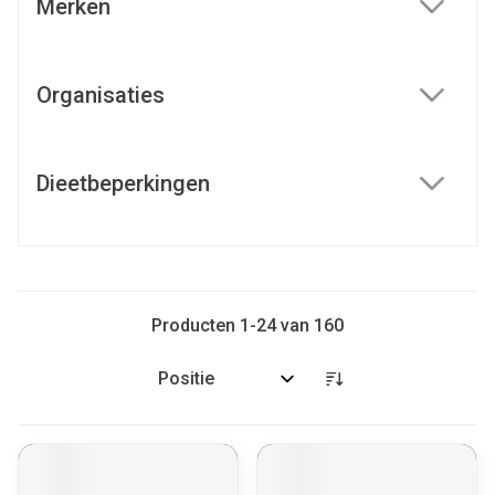
Merken
filter
Organisaties
filter
Dieetbeperkingen
filter
Producten
1
-
24
van
160
Sorteer op: