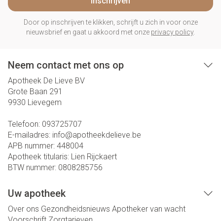
Inschrijven
Door op inschrijven te klikken, schrijft u zich in voor onze
nieuwsbrief en gaat u akkoord met onze
privacy policy
.
Neem contact met ons op
Apotheek De Lieve BV
Grote Baan 291
9930
Lievegem
Telefoon:
093725707
E-mailadres:
info@
apotheekdelieve.be
APB nummer:
448004
Apotheek titularis:
Lien Rijckaert
BTW nummer:
0808285756
Uw apotheek
Over ons
Gezondheidsnieuws
Apotheker van wacht
Voorschrift
Zorgtarieven