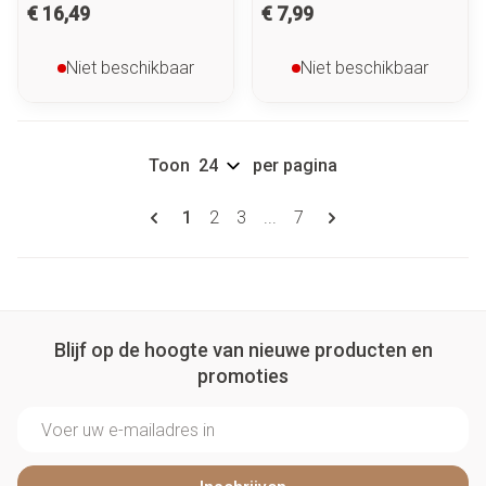
€ 16,49
€ 7,99
Niet beschikbaar
Niet beschikbaar
Toon
per pagina
Pagina's
U lees momenteel pagina
Pagina
Pagina
Pagina
1
2
3
...
7
Blijf op de hoogte van nieuwe producten en
promoties
E-mail adres