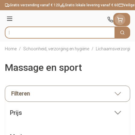
Ga naar de inhoud
Gratis verzending vanaf € 120
Gratis lokale levering vanaf € 60
Veilige
Menu
Zoek
Product, merk, categorie...
Home
/
Schoonheid, verzorging en hygiëne
/
Lichaamsverzorging
Massage en sport
Filteren
Doorgaan naar productlijst
Prijs
filter