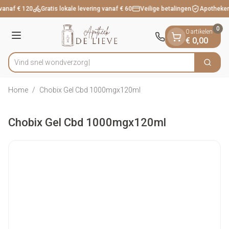
Dia 1 van 1
Ga naar de inhoud
vanaf € 120
Gratis lokale levering vanaf € 60
Veilige betalingen
Apotheker
0
0 artikelen
Menu
€ 0,00
Vind snel won
Zoek
Product, merk, categorie...
Home
/
Chobix Gel Cbd 1000mgx120ml
Chobix Gel Cbd 1000mgx120ml