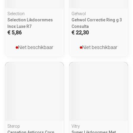
Selection
Gehwol
Selection Likdoornmes
Gehwol Correctie Ring g 3
Inox Luxe R7
Consulta
€ 5,86
€ 22,30
Niet beschikbaar
Niet beschikbaar
Sterop
Vitry
Carnation Anticors Corn
Super Likdoormes Met