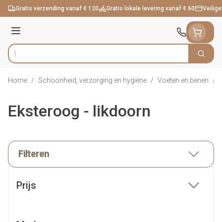
Ga naar de inhoud
Gratis verzending vanaf € 120
Gratis lokale levering vanaf € 60
Veilige
Menu
Zoek
Product, merk, categorie...
Home
/
Schoonheid, verzorging en hygiëne
/
Voeten en benen
/
Eksteroog - likdoorn
Filteren
Doorgaan naar productlijst
Prijs
filter