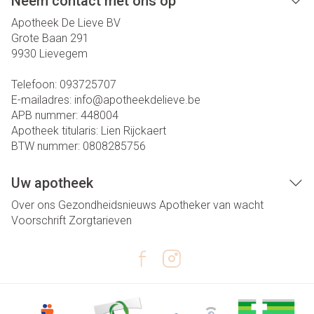
Neem contact met ons op
Apotheek De Lieve BV
Grote Baan 291
9930
Lievegem
Telefoon:
093725707
E-mailadres:
info@
apotheekdelieve.be
APB nummer:
448004
Apotheek titularis:
Lien Rijckaert
BTW nummer:
0808285756
Uw apotheek
Over ons
Gezondheidsnieuws
Apotheker van wacht
Voorschrift
Zorgtarieven