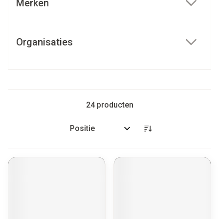
Merken
filter
Organisaties
filter
24
producten
Sorteer op: