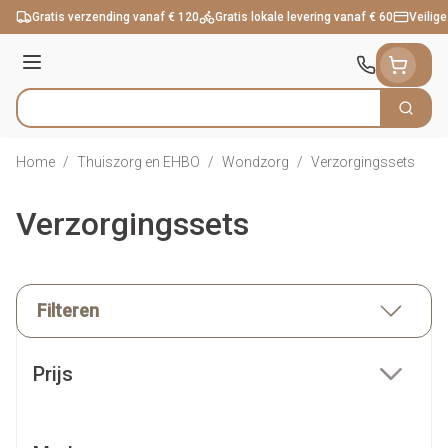
Ga naar de inhoud
Gratis verzending vanaf € 120
Gratis lokale levering vanaf € 60
Veilige
Menu
Zoek
Product, merk, categorie...
Home
/
Thuiszorg en EHBO
/
Wondzorg
/
Verzorgingssets
Verzorgingssets
Filteren
Doorgaan naar productlijst
Prijs
filter