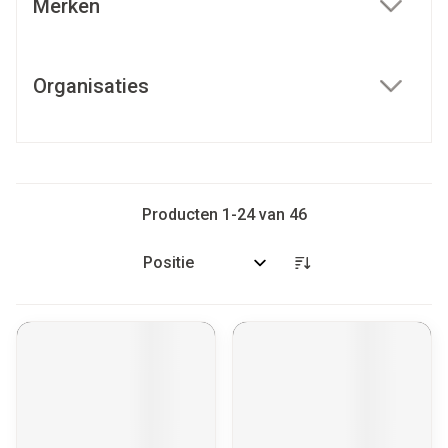
Merken
filter
Organisaties
filter
Producten
1
-
24
van
46
Sorteer op: