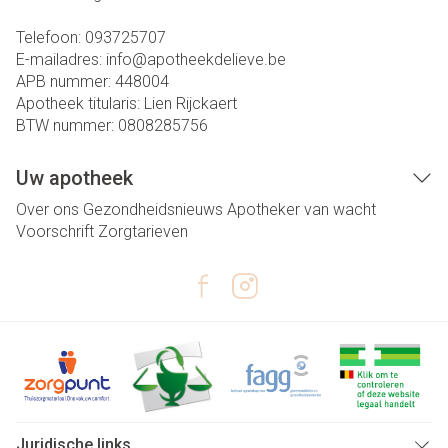
Telefoon:
093725707
E-mailadres:
info@
apotheekdelieve.be
APB nummer:
448004
Apotheek titularis:
Lien Rijckaert
BTW nummer:
0808285756
Uw apotheek
Over ons
Gezondheidsnieuws
Apotheker van wacht
Voorschrift
Zorgtarieven
Juridische links