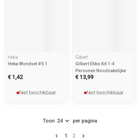
Heka
Gilbert
Heka Wondset #5 1
Gilbert Ehbo Kit 1-4
Personen Noodzakelijke
€ 1,42
€ 13,99
Niet beschikbaar
Niet beschikbaar
Toon
per pagina
Pagina's
U lees momenteel pagina
Pagina
1
2