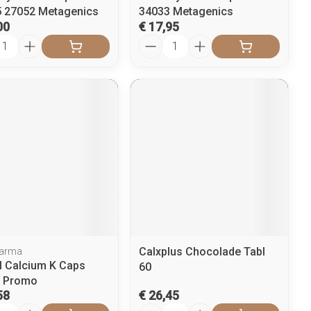
 27052 Metagenics
34033 Metagenics
00
€ 17,95
l
Aantal
Calxplus Chocolade Tabl
harma
al Calcium K Caps
60
0 Promo
58
€ 26,45
l
Aantal