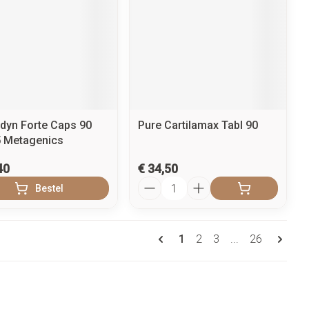
dyn Forte Caps 90
Pure Cartilamax Tabl 90
 Metagenics
40
€ 34,50
Aantal
Bestel
Pagina's
U lees momenteel pagina
Pagina
Pagina
Pagina
1
2
3
...
26