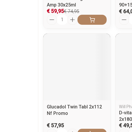
Amp 30x25ml
90+15
€ 59,95
€ 64,
€ 74,95
Aantal
Aanta
Glucadol Twin Tabl 2x112
Will P
D-vit
Nf Promo
2x18
€ 57,95
€ 49,
Aantal
Aanta