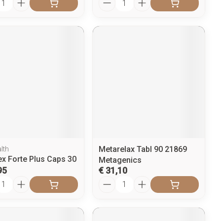
Metarelax Tabl 90 21869
lth
ex Forte Plus Caps 30
Metagenics
95
€ 31,10
l
Aantal