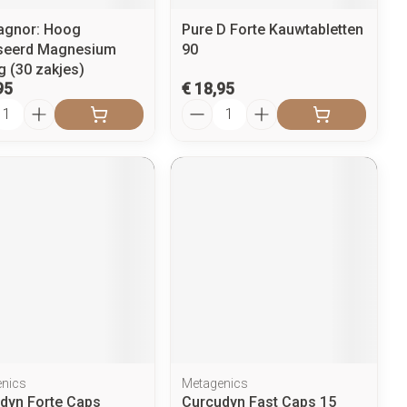
gnor: Hoog
Pure D Forte Kauwtabletten
seerd Magnesium
90
 (30 zakjes)
95
€ 18,95
l
Aantal
nics
Metagenics
dyn Forte Caps
Curcudyn Fast Caps 15