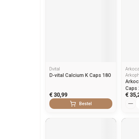
Dvital
Arkoca
D-vital Calcium K Caps 180
Arkop
Arkoc
Caps 
€ 30,99
€ 35,
Aanta
Bestel