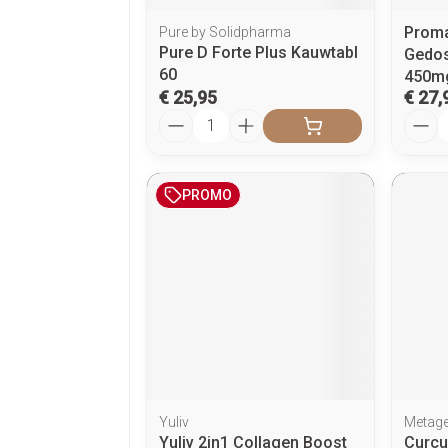
Proma
Pure by Solidpharma
Pure D Forte Plus Kauwtabl
Gedo
60
450mg
€ 25,95
€ 27,
Aantal
Aanta
PROMO
Yuliv
Metage
Yuliv 2in1 Collagen Boost
Curcu