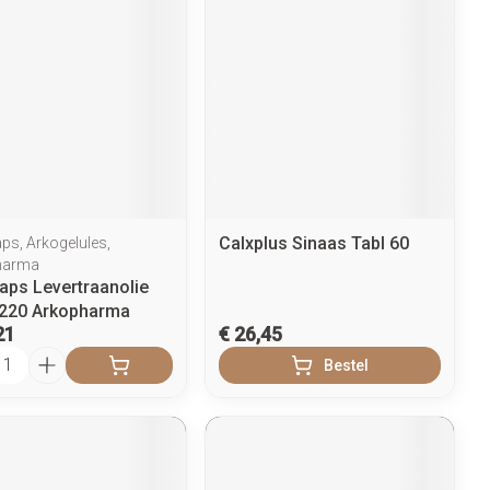
Calxplus Sinaas Tabl 60
ps, Arkogelules,
harma
aps Levertraanolie
220 Arkopharma
21
€ 26,45
l
Bestel