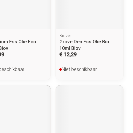
penselen en
Arm
r
voorwerpen
Elleboog
Zelfbruiner
Haar
- oogpotlood
Enkel en voet
n - decubitis
Toon meer
Biover
er
duw
Scheren
ium Ess Olie Eco
Grove Den Ess Olie Bio
Biov
10ml Biov
er
99
€ 12,29
ys en -druppels
CBD
 beschikbaar
Niet beschikbaar