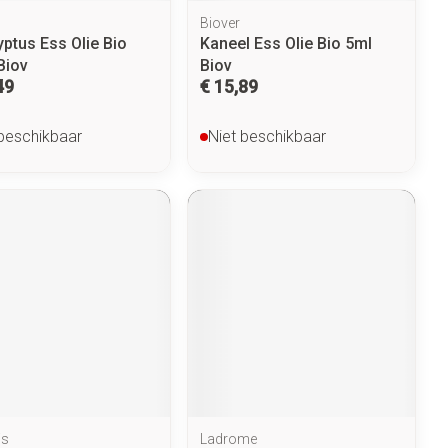
Biover
yptus Ess Olie Bio
Kaneel Ess Olie Bio 5ml
Biov
Biov
49
€ 15,89
 beschikbaar
Niet beschikbaar
is
Ladrome