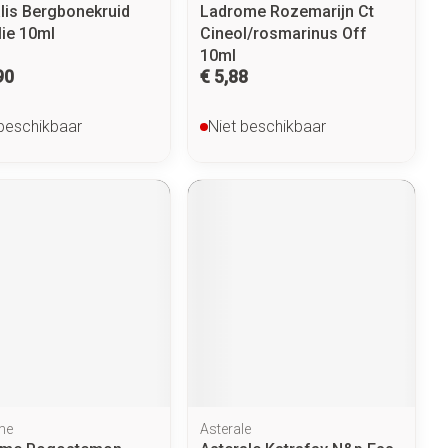
lis Bergbonekruid
Ladrome Rozemarijn Ct
lie 10ml
Cineol/rosmarinus Off
10ml
90
€ 5,88
 beschikbaar
Niet beschikbaar
me
Asterale