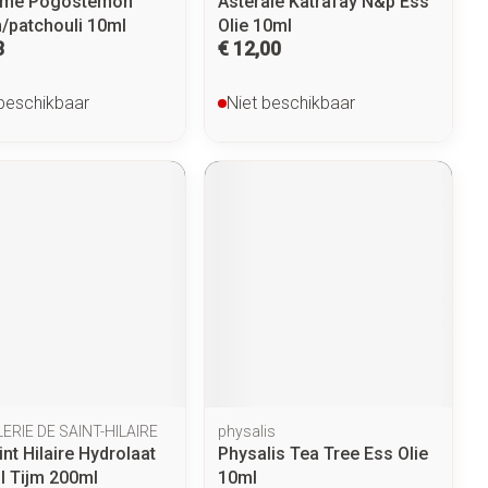
ome Pogostemon
Asterale Katrafay N&p Ess
n/patchouli 10ml
Olie 10ml
8
€ 12,00
 beschikbaar
Niet beschikbaar
LERIE DE SAINT-HILAIRE
physalis
nt Hilaire Hydrolaat
Physalis Tea Tree Ess Olie
ol Tijm 200ml
10ml