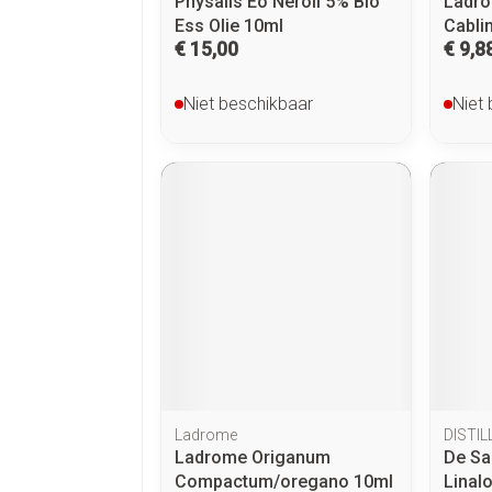
Physalis Eo Neroli 5% Bio
Ladr
Ess Olie 10ml
Cabli
€ 15,00
€ 9,8
Niet beschikbaar
Niet
Ladrome
DISTIL
Ladrome Origanum
De Sai
Compactum/oregano 10ml
Linal