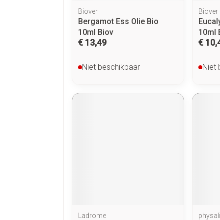
Biover
Biover
Bergamot Ess Olie Bio
Eucal
10ml Biov
10ml 
€ 13,49
€ 10,
Niet beschikbaar
Niet
Ladrome
physal