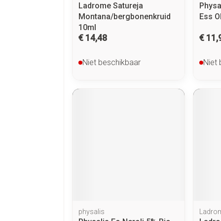
Ladrome Satureja
Physa
Montana/bergbonenkruid
Ess O
10ml
€ 14,48
€ 11,
Niet beschikbaar
Niet
physalis
Ladro