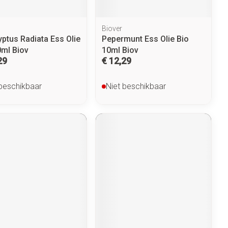
Biover
yptus Radiata Ess Olie
Pepermunt Ess Olie Bio
0ml Biov
10ml Biov
29
€ 12,29
 beschikbaar
Niet beschikbaar