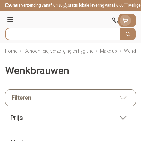
Ga naar de inhoud
Gratis verzending vanaf € 120
Gratis lokale levering vanaf € 60
Veilige
Menu
Zoek
Product, merk, categorie...
Home
/
Schoonheid, verzorging en hygiëne
/
Make-up
/
Wenkbr
Wenkbrauwen
Filteren
Doorgaan naar productlijst
Prijs
filter