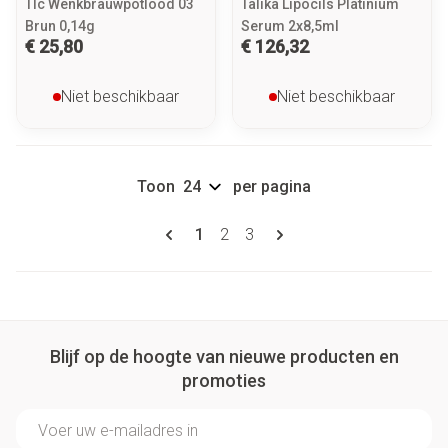
Tlc Wenkbrauwpotlood 03
Talika Lipocils Platinium
Brun 0,14g
Serum 2x8,5ml
€ 25,80
€ 126,32
Niet beschikbaar
Niet beschikbaar
Toon
per pagina
Pagina's
U lees momenteel pagina
Pagina
Pagina
1
2
3
Blijf op de hoogte van nieuwe producten en
promoties
E-mail adres