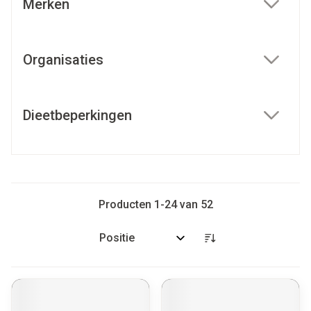
Merken
filter
Organisaties
filter
Dieetbeperkingen
filter
Producten
1
-
24
van
52
Sorteer op: