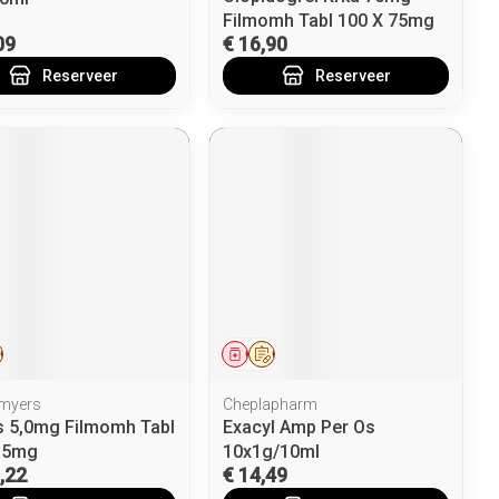
Filmomh Tabl 100 X 75mg
09
€ 16,90
Reserveer
Reserveer
eesmiddel
Op voorschrift
Geneesmiddel
Op voorschrift
lmyers
Cheplapharm
is 5,0mg Filmomh Tabl
Exacyl Amp Per Os
 5mg
10x1g/10ml
,22
€ 14,49