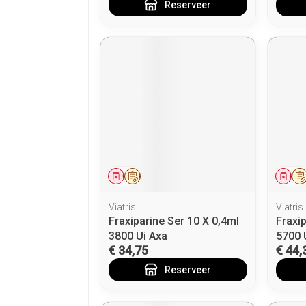
Reserveer
Geneesmiddel
Op voorschrift
Gen
Viatris
Viatris
Fraxiparine Ser 10 X 0,4ml
Fraxip
3800 Ui Axa
5700 
€ 34,75
€ 44,
Reserveer