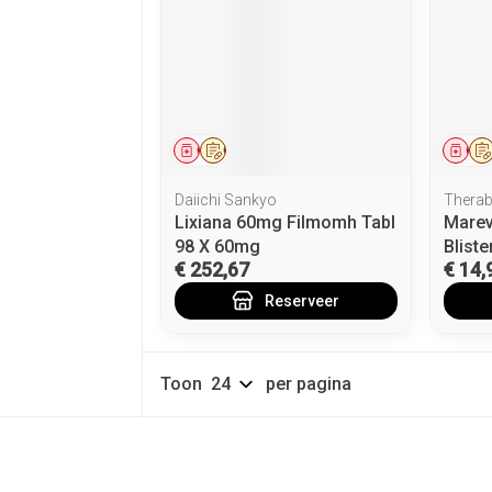
Geneesmiddel
Op voorschrift
Gen
Daiichi Sankyo
Therab
Lixiana 60mg Filmomh Tabl
Marev
98 X 60mg
Bliste
€ 252,67
€ 14,
Reserveer
Toon
per pagina