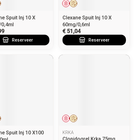
eesmiddel
Op voorschrift
Geneesmiddel
Op voorschrift
e Spuit Inj 10 X
Clexane Spuit Inj 10 X
0,4ml
60mg/0,6ml
99
€ 51,04
Reserveer
Reserveer
eesmiddel
Op voorschrift
Geneesmiddel
Op voorschrift
e Spuit Inj 10 X100
KRKA
Clopidogrel Krka 75mg
0ml