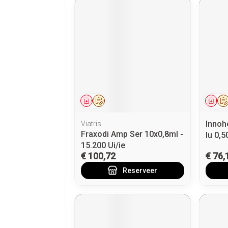
Geneesmiddel
Op voorschrift
Gen
Innoh
Viatris
Fraxodi Amp Ser 10x0,8ml -
Iu 0,5
15.200 Ui/ie
€ 100,72
€ 76,
Reserveer