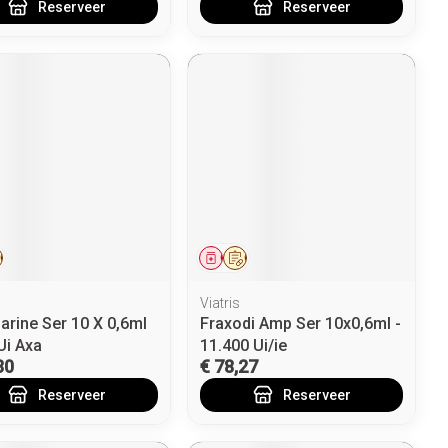
Reserveer
Reserveer
eesmiddel
Op voorschrift
Geneesmiddel
Op voorschrift
Viatris
arine Ser 10 X 0,6ml
Fraxodi Amp Ser 10x0,6ml -
Ui Axa
11.400 Ui/ie
30
€ 78,27
Reserveer
Reserveer