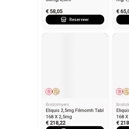
€ 58,05
€ 65,
Reserveer
Geneesmiddel
Op voorschrift
Gen
Bristolmyers
Bristo
Eliquis 2,5mg Filmomh Tabl
Eliqu
168 X 2,5mg
168 X
€ 218,22
€ 218