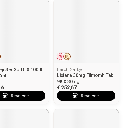
eesmiddel
Op voorschrift
Geneesmiddel
Op voorschrift
ep Ser Sc 10 X 10000
Daiichi Sankyo
Lixiana 30mg Filmomh Tabl
0ml
98 X 30mg
16
€ 252,67
Reserveer
Reserveer