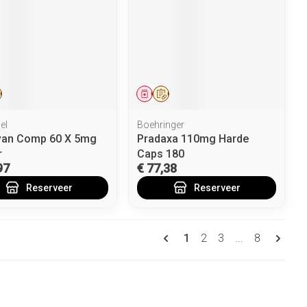
eesmiddel
Op voorschrift
Geneesmiddel
Op voorschrift
el
Boehringer
an Comp 60 X 5mg
Pradaxa 110mg Harde
r
Caps 180
97
€ 77,38
Reserveer
Reserveer
Pagina's
U lees momenteel pagin
Pagina
Pagina
Pagina
1
2
3
...
8