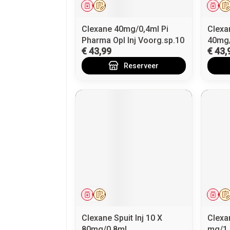
Geneesmiddel
Op voorschrift
Gen
Clexane 40mg/0,4ml Pi
Clexan
Pharma Opl Inj Voorg.sp.10
40mg/
€ 43,99
€ 43,
Reserveer
Geneesmiddel
Op voorschrift
Gen
Clexane Spuit Inj 10 X
Clexan
80mg/0,8ml
mg/1,