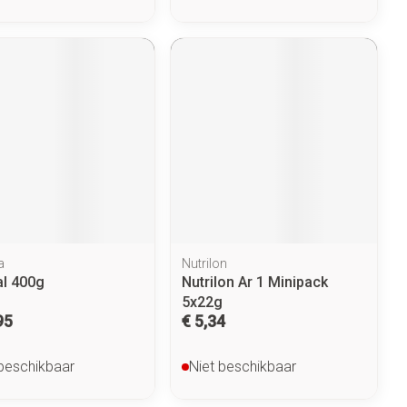
a
Nutrilon
l 400g
Nutrilon Ar 1 Minipack
5x22g
95
€ 5,34
 beschikbaar
Niet beschikbaar