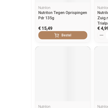
Nutrilon
Nutrilo
Nutriton Tegen Oprispingen
Nutri
Pdr 135g
Zuig.
Trial
€ 15,49
€ 4,9
Aanta
Bestel
Nutrilon
Nutrilo