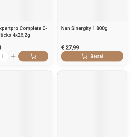
penselen en
Arm
r
voorwerpen
Elleboog
Zelfbruiner
Haar
- oogpotlood
Enkel en voet
xpertpro Complete 0-
Nan Sinergity 1 800g
n - decubitis
ticks 4x26,2g
Toon meer
er
duw
Scheren
8
€ 27,99
er
l
Bestel
ys en -druppels
CBD