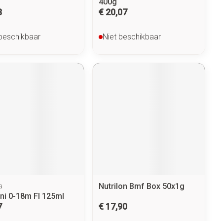
400g
3
€ 20,07
 beschikbaar
Niet beschikbaar
Nutrilon Bmf Box 50x1g
a
ini 0-18m Fl 125ml
7
€ 17,90