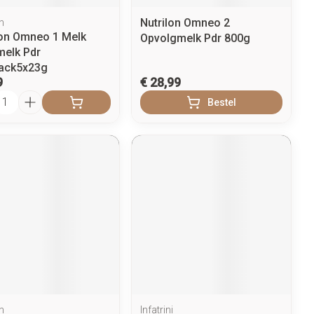
Nutrilon Omneo 2
n
lon Omneo 1 Melk
Opvolgmelk Pdr 800g
melk Pdr
pack5x23g
9
€ 28,99
l
Bestel
n
Infatrini