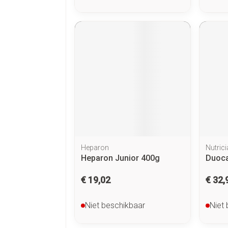
Heparon
Nutrici
Heparon Junior 400g
Duoca
€ 19,02
€ 32,
Niet beschikbaar
Niet