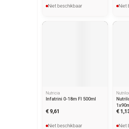
Niet beschikbaar
Niet
Nutricia
Nutrilo
Infatrini 0-18m Fl 500ml
Nutri
1x90m
€ 9,61
€ 1,1
Niet beschikbaar
Niet