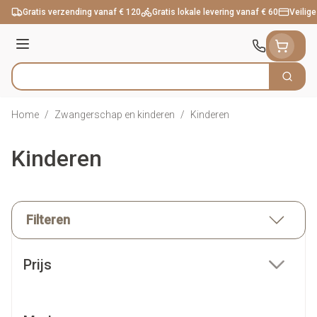
Ga naar de inhoud
Gratis verzending vanaf € 120
Gratis lokale levering vanaf € 60
Veilige
Menu
Zoek
Product, merk, categorie...
Home
/
Zwangerschap en kinderen
/
Kinderen
Kinderen
Filteren
Doorgaan naar productlijst
Prijs
filter