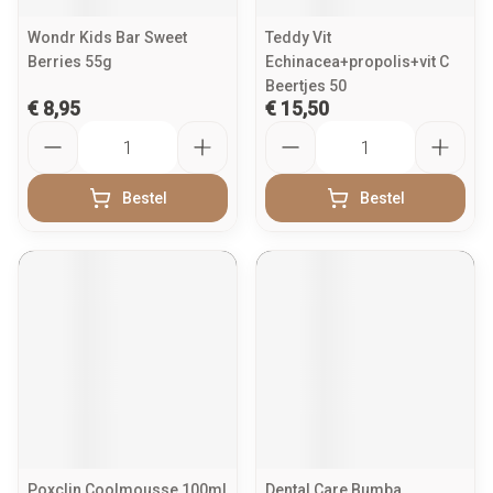
Wondr Kids Bar Sweet
Teddy Vit
Berries 55g
Echinacea+propolis+vit C
Beertjes 50
€ 8,95
€ 15,50
Aantal
Aantal
Bestel
Bestel
Poxclin Coolmousse 100ml
Dental Care Bumba