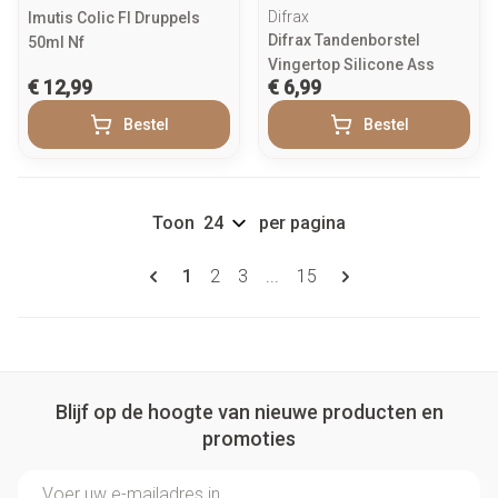
Difrax
Imutis Colic Fl Druppels
Difrax Tandenborstel
50ml Nf
Vingertop Silicone Ass
€ 12,99
€ 6,99
Bestel
Bestel
Toon
per pagina
Pagina's
U lees momenteel pagina
Pagina
Pagina
Pagina
1
2
3
...
15
Blijf op de hoogte van nieuwe producten en
promoties
E-mail adres