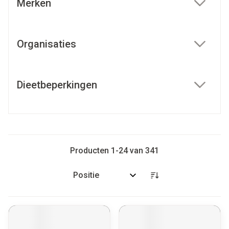
Merken
filter
Organisaties
filter
Dieetbeperkingen
filter
Producten
1
-
24
van
341
Sorteer op: