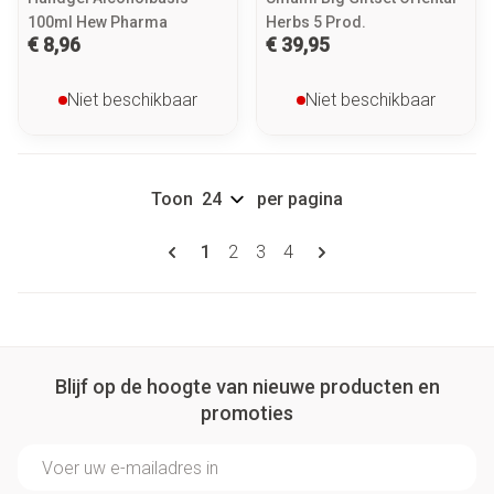
100ml Hew Pharma
Herbs 5 Prod.
€ 8,96
€ 39,95
Niet beschikbaar
Niet beschikbaar
Toon
per pagina
Pagina's
U lees momenteel pagina
Pagina
Pagina
Pagina
1
2
3
4
Blijf op de hoogte van nieuwe producten en
promoties
E-mail adres