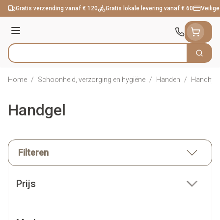
Ga naar de inhoud
Gratis verzending vanaf € 120
Gratis lokale levering vanaf € 60
Veilige
Menu
Zoek
Product, merk, categorie...
Home
/
Schoonheid, verzorging en hygiëne
/
Handen
/
Handhyg
Handgel
Filteren
Doorgaan naar productlijst
Prijs
filter