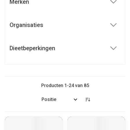
Merken
filter
Organisaties
filter
Dieetbeperkingen
filter
Producten
1
-
24
van
85
Sorteer op: