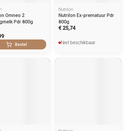
n
Nutrilon
lon Omneo 2
Nutrilon Ex-prematuur Pdr
gmelk Pdr 800g
800g
€ 25,74
99
Niet beschikbaar
Bestel
i
Nutricia