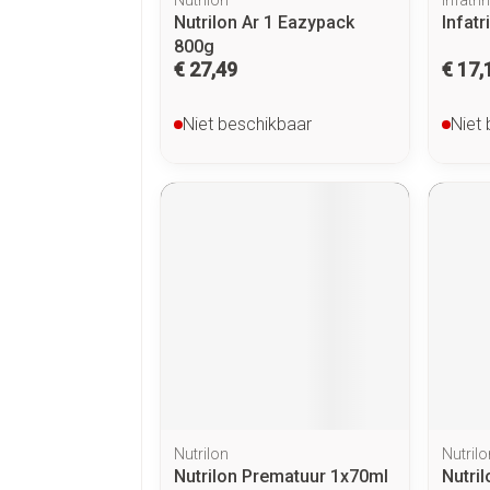
Nutrilon Ar 1 Eazypack
Infatr
800g
€ 27,49
€ 17,
Niet beschikbaar
Niet
Nutrilon
Nutrilo
Nutrilon Prematuur 1x70ml
Nutri