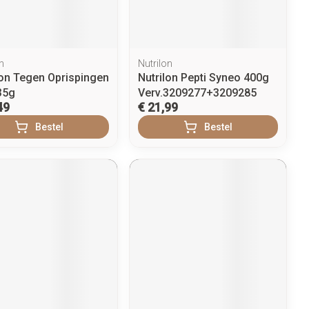
penselen en
Arm
r
voorwerpen
Elleboog
Zelfbruiner
Haar
- oogpotlood
Enkel en voet
n
Nutrilon
n - decubitis
ton Tegen Oprispingen
Nutrilon Pepti Syneo 400g
Toon meer
er
35g
Verv.3209277+3209285
duw
Scheren
49
€ 21,99
er
Bestel
Bestel
ys en -druppels
CBD