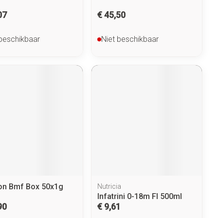
07
€ 45,50
 beschikbaar
Niet beschikbaar
lon Bmf Box 50x1g
Nutricia
Infatrini 0-18m Fl 500ml
90
€ 9,61