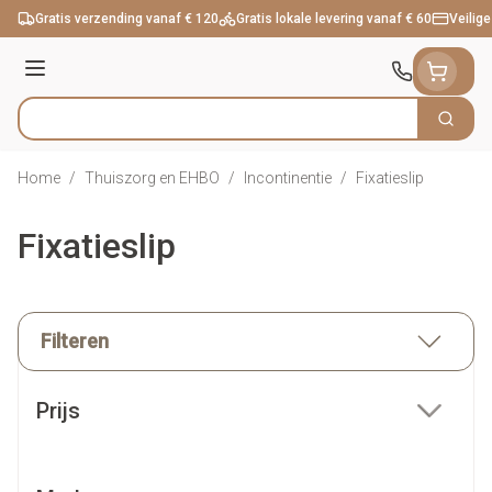
Ga naar de inhoud
Gratis verzending vanaf € 120
Gratis lokale levering vanaf € 60
Veilige
Menu
Zoek
Product, merk, categorie...
Home
/
Thuiszorg en EHBO
/
Incontinentie
/
Fixatieslip
Fixatieslip
Filteren
Doorgaan naar productlijst
Prijs
filter