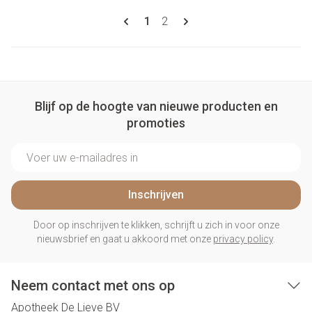
Pagina's
U lees momenteel pagina
Pagina
1
2
Blijf op de hoogte van nieuwe producten en
promoties
E-mail adres
Inschrijven
Door op inschrijven te klikken, schrijft u zich in voor onze
nieuwsbrief en gaat u akkoord met onze
privacy policy
.
Neem contact met ons op
Apotheek De Lieve BV