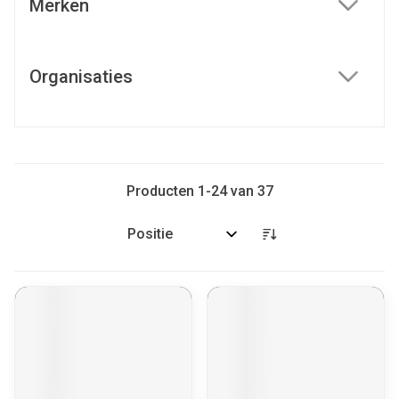
Merken
filter
Organisaties
filter
Producten
1
-
24
van
37
Sorteer op: