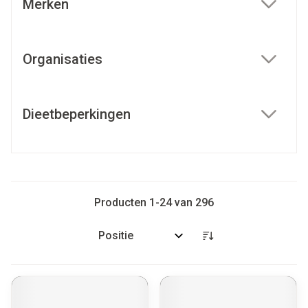
Merken
filter
Organisaties
filter
Dieetbeperkingen
filter
Producten
1
-
24
van
296
Sorteer op: