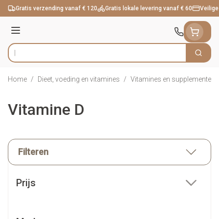
Ga naar de inhoud
Gratis verzending vanaf € 120
Gratis lokale levering vanaf € 60
Veilige
Menu
Zoek
Product, merk, categorie...
Home
/
Dieet, voeding en vitamines
/
Vitamines en supplementen
Vitamine D
Filteren
Doorgaan naar productlijst
Prijs
filter