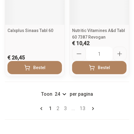
Calxplus Sinaas Tabl 60
Nutritic Vitamines A&d Tabl
60 7387 Revogan
€ 10,42
Aantal
€ 26,45
Bestel
Bestel
Toon
per pagina
Pagina's
U lees momenteel pagina
Pagina
Pagina
Pagina
1
2
3
...
13