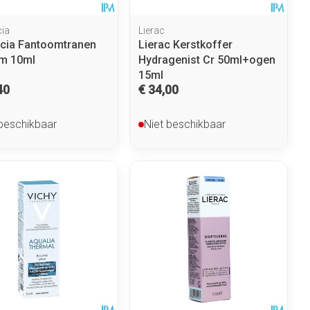
ia
Lierac
cia Fantoomtranen
Lierac Kerstkoffer
m 10ml
Hydragenist Cr 50ml+ogen
15ml
40
€ 34,00
 beschikbaar
Niet beschikbaar