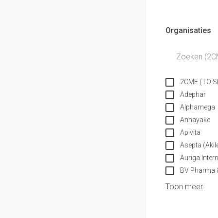
Handhygiëne
Thuiszorg
Massagebalsem en
Manicure & pedicu
Batterijen
Organisaties
filter
Toebehoren
Hormonaal stelse
Mond
Steriel materiaal
Droge mond
Gynaecologie
2CME (TO S
Elektrische tande
Adephar
Interdentaal - flos
Alphamega
Kunstgebit
Annayake
Apivita
Toon meer
Asepta (Akil
Auriga Intern
BV Pharma 
Toon meer