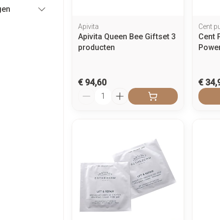
gen
Apivita
Cent p
Apivita Queen Bee Giftset 3
Cent 
producten
Power
€ 94,60
€ 34,
Aantal