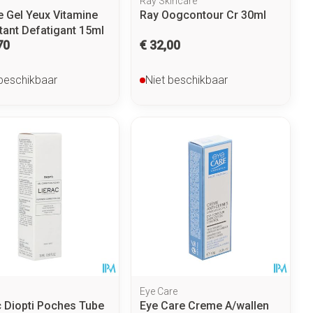
Ray Skincare
 Gel Yeux Vitamine
Ray Oogcontour Cr 30ml
tant Defatigant 15ml
70
€ 32,00
 beschikbaar
Niet beschikbaar
Eye Care
c Diopti Poches Tube
Eye Care Creme A/wallen