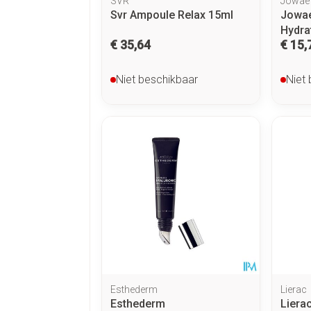
SVR
Jowae
Svr Ampoule Relax 15ml
Jowae
Hydra
€ 35,64
€ 15,
Niet beschikbaar
Niet
Esthederm
Lierac
Esthederm
Liera