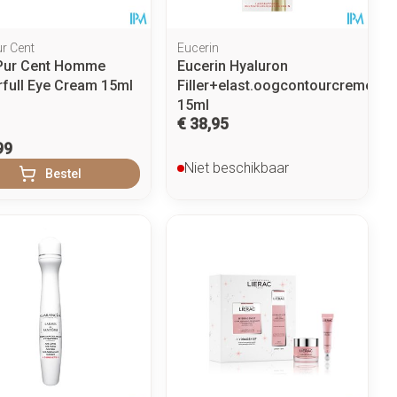
ur Cent
Eucerin
Pur Cent Homme
Eucerin Hyaluron
full Eye Cream 15ml
Filler+elast.oogcontourcreme
15ml
€ 38,95
99
Niet beschikbaar
Bestel