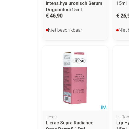
Intens.hyaluronisch Serum
15ml
Oogcontour15ml
€ 46,90
€ 26,
Niet beschikbaar
Niet
Lierac
La Roc
Lierac Supra Radiance
Lrp H