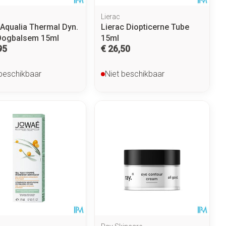
Lierac
 Aqualia Thermal Dyn.
Lierac Diopticerne Tube
Oogbalsem 15ml
15ml
95
€ 26,50
 beschikbaar
Niet beschikbaar