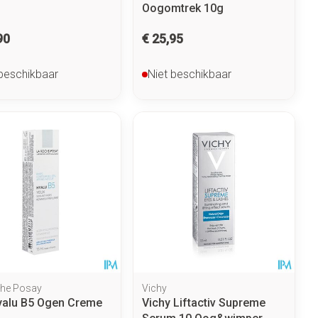
Oogomtrek 10g
90
€ 25,95
 beschikbaar
Niet beschikbaar
he Posay
Vichy
yalu B5 Ogen Creme
Vichy Liftactiv Supreme