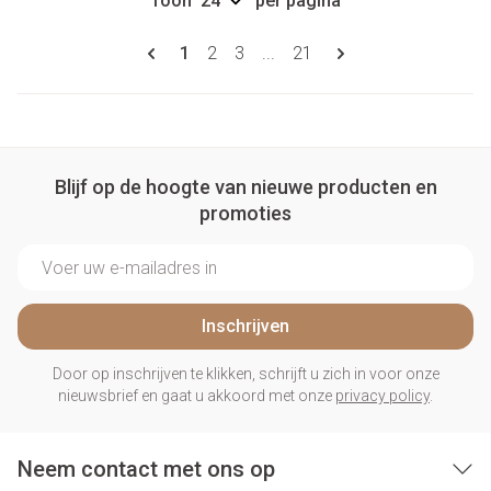
Toon
per pagina
Pagina's
U lees momenteel pagina
Pagina
Pagina
Pagina
1
2
3
...
21
Blijf op de hoogte van nieuwe producten en
promoties
E-mail adres
Inschrijven
Door op inschrijven te klikken, schrijft u zich in voor onze
nieuwsbrief en gaat u akkoord met onze
privacy policy
.
Neem contact met ons op