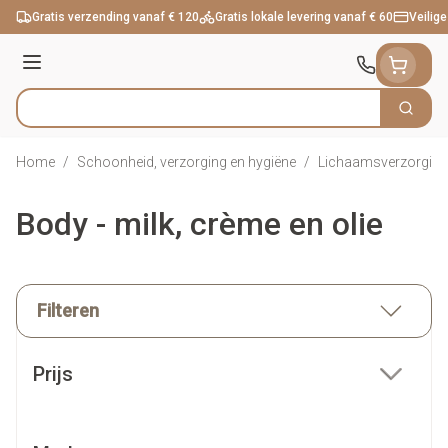
Ga naar de inhoud
Gratis verzending vanaf € 120
Gratis lokale levering vanaf € 60
Veilige
Menu
Zoek
Product, merk, categorie...
Home
/
Schoonheid, verzorging en hygiëne
/
Lichaamsverzorging
Body - milk, crème en olie
Filteren
Doorgaan naar productlijst
Prijs
filter