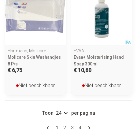
Hartmann, Molicare
EVAA+
Molicare Skin Washandjes
Evaa+ Moisturising Hand
8 P/s
Soap 300ml
€ 6,75
€ 10,60
Niet beschikbaar
Niet beschikbaar
Toon
per pagina
Pagina's
U lees momenteel pagina
Pagina
Pagina
Pagina
1
2
3
4