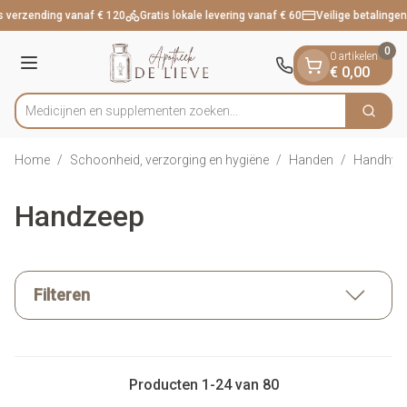
Dia 1 van 1
Ga naar de inhoud
 verzending vanaf € 120
Gratis lokale levering vanaf € 60
Veilige betalingen
0
0 artikelen
Menu
€ 0,00
Medicijnen en suppl
Zoek
Product, merk, categorie...
Home
/
Schoonheid, verzorging en hygiëne
/
Handen
/
Handhyg
Handzeep
Filteren
Producten
1
-
24
van
80