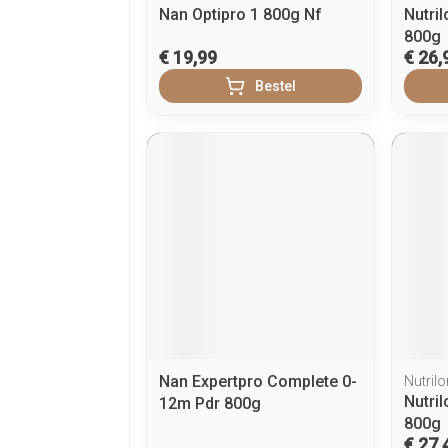
Nan Optipro 1 800g Nf
Nutri
800g
€ 19,99
€ 26,
Bestel
Nan Expertpro Complete 0-
Nutrilo
Nutri
12m Pdr 800g
800g
€ 27,