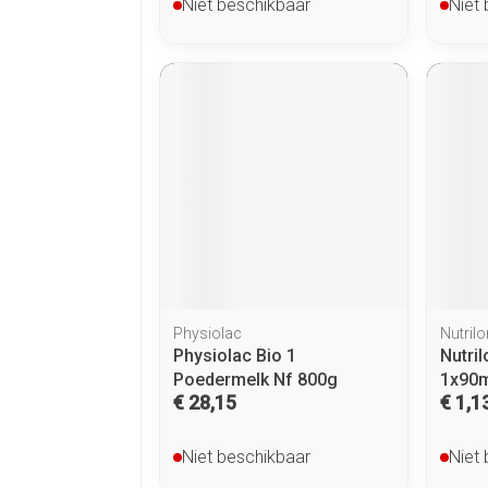
Niet beschikbaar
Niet
Physiolac
Nutrilo
Physiolac Bio 1
Nutri
Poedermelk Nf 800g
1x90m
€ 28,15
€ 1,1
Niet beschikbaar
Niet