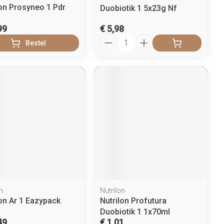
lon Prosyneo 1 Pdr
Duobiotik 1 5x23g Nf
99
€ 5,98
Aantal
Bestel
n
Nutrilon
lon Ar 1 Eazypack
Nutrilon Profutura
Duobiotik 1 1x70ml
49
€ 1,01