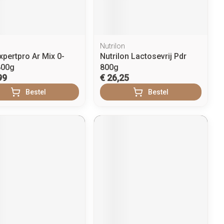
penselen en
Arm
r
voorwerpen
Elleboog
Zelfbruiner
Haar
- oogpotlood
Enkel en voet
Nutrilon
n - decubitis
xpertpro Ar Mix 0-
Nutrilon Lactosevrij Pdr
Toon meer
er
800g
800g
duw
Scheren
99
€ 26,25
er
Bestel
Bestel
ys en -druppels
CBD