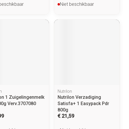
 beschikbaar
Niet beschikbaar
n
Nutrilon
lon 1 Zuigelingenmelk
Nutrilon Verzadiging
00g Verv.3707080
Satisfa+ 1 Easypack Pdr
800g
99
€ 21,59