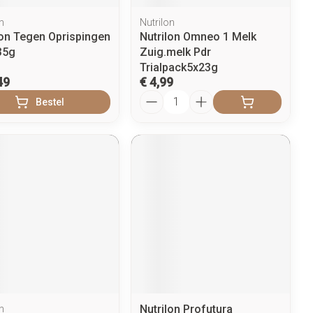
n
Nutrilon
ton Tegen Oprispingen
Nutrilon Omneo 1 Melk
35g
Zuig.melk Pdr
Trialpack5x23g
49
€ 4,99
Aantal
Bestel
Nutrilon Profutura
n