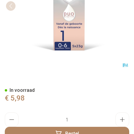
Nutrilon Profutura Duobiotik 
In voorraad
€ 5,98
Aantal
Bestel