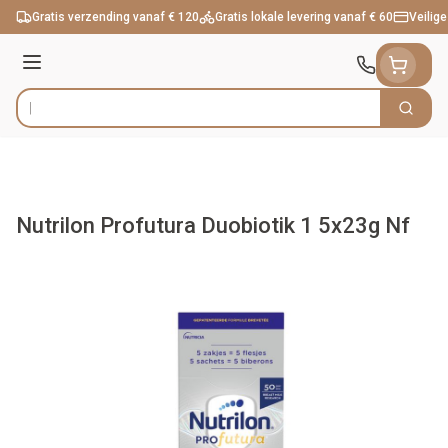
Ga naar de inhoud
Gratis verzending vanaf € 120
Gratis lokale levering vanaf € 60
Veilige
Menu
Zoek
Product, merk, categorie...
Nutrilon Profutura Duobiotik 1 5x23g Nf