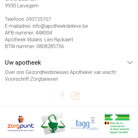
9930
Lievegem
Telefoon:
093725707
E-mailadres:
info@
apotheekdelieve.be
APB nummer:
448004
Apotheek titularis:
Lien Rijckaert
BTW nummer:
0808285756
Uw apotheek
Over ons
Gezondheidsnieuws
Apotheker van wacht
Voorschrift
Zorgtarieven