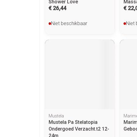
Shower Love
Mass
€ 26,44
€ 22,
Niet beschikbaar
Niet
Mustela
Marim
Mustela Pa Stelatopia
Marim
Ondergoed Verzacht.t2 12-
Geboo
24m