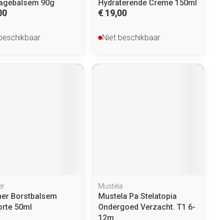
agebalsem 90g
Hydraterende Creme 150ml
00
€ 19,00
 beschikbaar
Niet beschikbaar
er
Mustela
er Borstbalsem
Mustela Pa Stelatopia
rte 50ml
Ondergoed Verzacht. T1 6-
12m