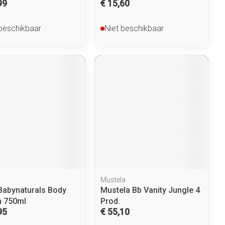
99
€ 15,60
 beschikbaar
Niet beschikbaar
Mustela
 Babynaturals Body
Mustela Bb Vanity Jungle 4
n 750ml
Prod.
95
€ 55,10