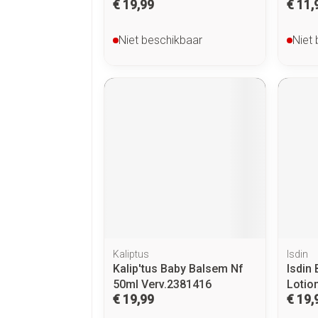
€ 19,99
€ 11,
Niet beschikbaar
Niet
Kaliptus
Isdin
Kalip'tus Baby Balsem Nf
Isdin
50ml Verv.2381416
Lotio
€ 19,99
€ 19,