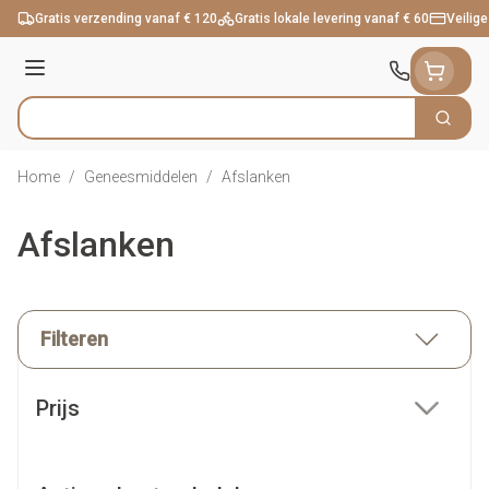
Ga naar de inhoud
Gratis verzending vanaf € 120
Gratis lokale levering vanaf € 60
Veilige
Menu
Zoek
Product, merk, categorie...
Home
/
Geneesmiddelen
/
Afslanken
Afslanken
Filteren
Doorgaan naar productlijst
Prijs
filter