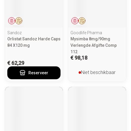
Geneesmiddel
Op voorschrift
Geneesmiddel
Op voorschrift
Sandoz
Goodlife Pharma
Orlistat Sandoz Harde Caps
Mysimba 8mg/90mg
84 X120 mg
Verlengde Afgifte Comp
112
€ 98,18
€ 62,29
Niet beschikbaar
Reserveer