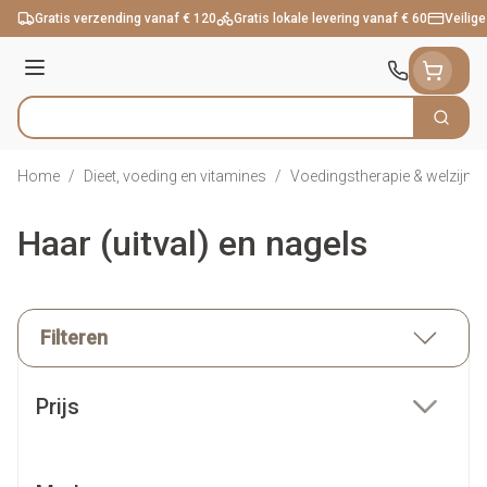
Ga naar de inhoud
Gratis verzending vanaf € 120
Gratis lokale levering vanaf € 60
Veilige
Menu
Zoek
Product, merk, categorie...
Home
/
Dieet, voeding en vitamines
/
Voedingstherapie & welzijn
/
Haar (uitval) en nagels
Filteren
Doorgaan naar productlijst
Prijs
filter