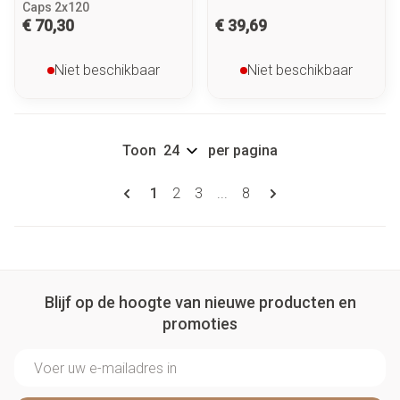
Caps 2x120
€ 70,30
€ 39,69
Niet beschikbaar
Niet beschikbaar
Toon
per pagina
Pagina's
U lees momenteel pagina
Pagina
Pagina
Pagina
1
2
3
...
8
Blijf op de hoogte van nieuwe producten en
promoties
E-mail adres