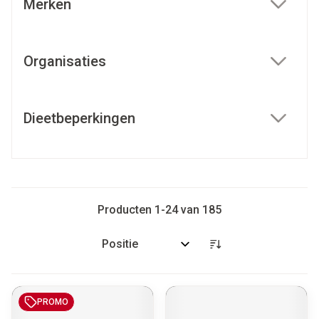
Merken
filter
Organisaties
filter
Dieetbeperkingen
filter
Producten
1
-
24
van
185
Sorteer op:
PROMO