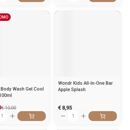
OMO
Wondr Kids All-In-One Bar
l Body Wash Gel Cool
Apple Splash
100ml
0
€ 8,95
€ 10,00
l
Aantal