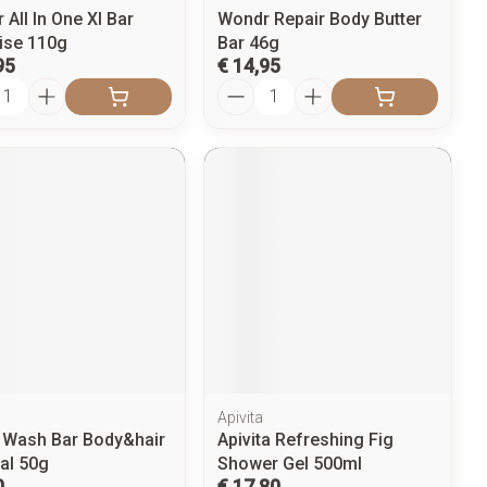
All In One Xl Bar
Wondr Repair Body Butter
ise 110g
Bar 46g
95
€ 14,95
l
Aantal
Apivita
l Wash Bar Body&hair
Apivita Refreshing Fig
nal 50g
Shower Gel 500ml
0
€ 17,80