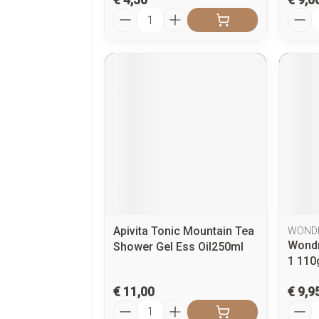
Aantal
Aanta
Apivita Tonic Mountain Tea
WOND
Wondr 
Shower Gel Ess Oil250ml
1 110
€ 11,00
€ 9,9
Aantal
Aanta