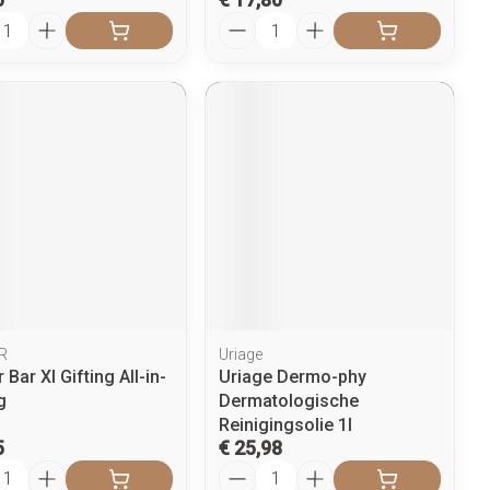
l
Aantal
R
Uriage
Bar Xl Gifting All-in-
Uriage Dermo-phy
g
Dermatologische
Reinigingsolie 1l
5
€ 25,98
l
Aantal