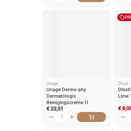
PR
Uriage
Dhistl
Uriage Dermo-phy
Dhist
Dermatologis.
Lime 
Reinigingscreme 1l
€ 8,0
€ 23,51
Aantal
Aanta