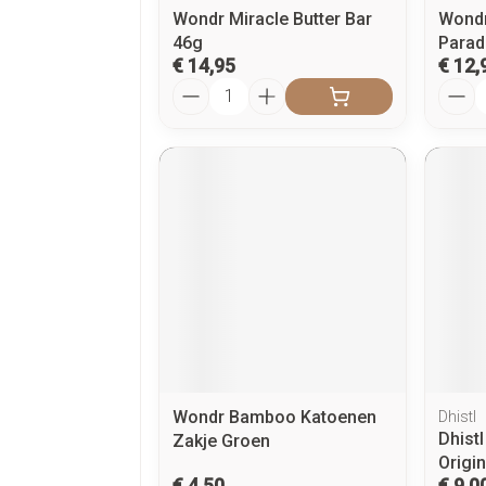
Wondr Miracle Butter Bar
Wondr 
46g
Parad
€ 14,95
€ 12,
Aantal
Aanta
Wondr Bamboo Katoenen
Dhistl
Dhist
Zakje Groen
Origi
€ 4,50
€ 9,0