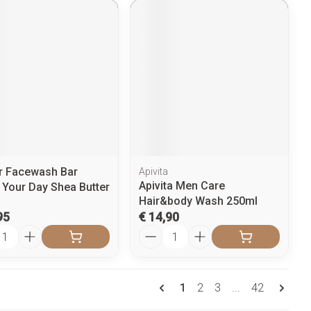
 Facewash Bar
Apivita
Apivita Men Care
Your Day Shea Butter
Hair&body Wash 250ml
95
€ 14,90
l
Aantal
Pagina's
U lees momenteel pagina
Pagina
Pagina
Pagina
1
2
3
...
42