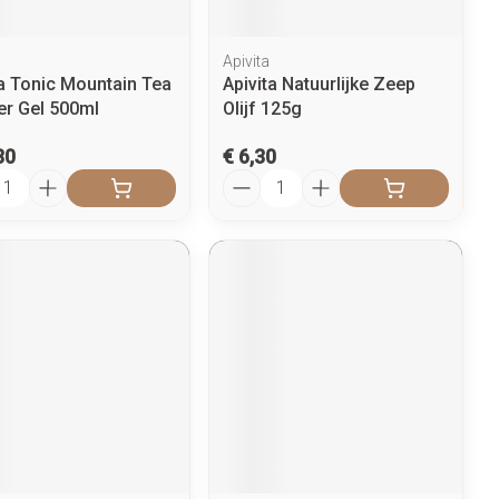
Apivita
ta Tonic Mountain Tea
Apivita Natuurlijke Zeep
r Gel 500ml
Olijf 125g
80
€ 6,30
l
Aantal