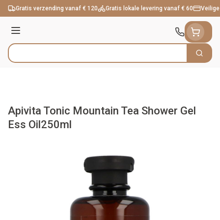
Ga naar de inhoud
Gratis verzending vanaf € 120
Gratis lokale levering vanaf € 60
Veilige
Menu
Zoek
Product, merk, categorie...
Apivita Tonic Mountain Tea Shower Gel
Ess Oil250ml