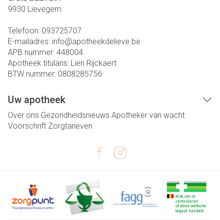
9930
Lievegem
Telefoon:
093725707
E-mailadres:
info@
apotheekdelieve.be
APB nummer:
448004
Apotheek titularis:
Lien Rijckaert
BTW nummer:
0808285756
Uw apotheek
Over ons
Gezondheidsnieuws
Apotheker van wacht
Voorschrift
Zorgtarieven