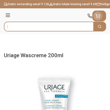
Ga naar de inhoud
Gratis verzending vanaf € 120
Gratis lokale levering vanaf € 60
Veilige
Menu
Zoek
Product, merk, categorie...
Uriage Wascreme 200ml